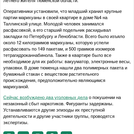
летнего жителя Тюменской области.
Оперативники установили, что младший хранил крупные
партии марихуаны в своей квартире в доме №4 на
Таллинской улице. Молодой человек занимался
расфасовкой, а его старший подельник раскидывал
закладки по Петербургу и Ленобласти. Всего было изъяло
около 12 килограммов марихуаны, которую успели
расфасовать по 149 пакетам, и 500 граммов изомеров
тетрагидроканнабинола. Также в квартире было все
необходимое для их работы: вакууматор, электронные весы,
упаковки. В доме тюменца нашли два полимерных пакета и
бумажный стакан с веществом растительного
происхождения, предположительно являющимся
марихуаной.
Сейчас возбуждено два уголовных дела
о покушении на
незаконный сбыт наркотиков. Фигуранты задержаны.
Устанавливаются другие эпизоды их преступной
деятельности и другие участники группы, проводятся
экспертизы.