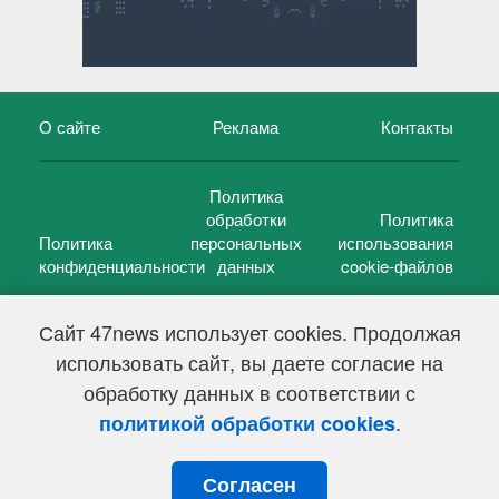
О сайте
Реклама
Контакты
Политика
обработки
Политика
Политика
персональных
использования
конфиденциальности
данных
cookie-файлов
Сайт 47news использует cookies. Продолжая
использовать сайт, вы даете согласие на
©
47 новостей (47 news)
2005 — 2026 г.
обработку данных в соответствии с
Свидетельство о регистрации СМИ Эл № ФС 77-39848, выдано
Федеральной службой по надзору в сфере связи,
.
политикой обработки cookies
информационных технологий и массовых коммуникаций
(Роскомнадзор) от 18 мая 2010г.
Согласен