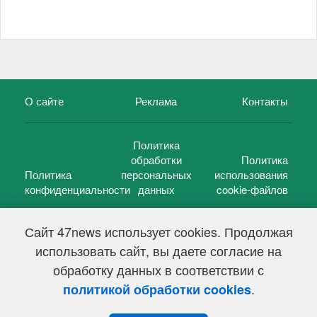
О сайте
Реклама
Контакты
Политика
обработки
Политика
Политика
персональных
использования
конфиденциальности
данных
cookie-файлов
Сайт 47news использует cookies. Продолжая
использовать сайт, вы даете согласие на
©
47 новостей (47 news)
2005 — 2026 г.
обработку данных в соответствии с
Свидетельство о регистрации СМИ Эл № ФС 77-39848, выдано
Федеральной службой по надзору в сфере связи,
.
политикой обработки cookies
информационных технологий и массовых коммуникаций
(Роскомнадзор) от 18 мая 2010г.