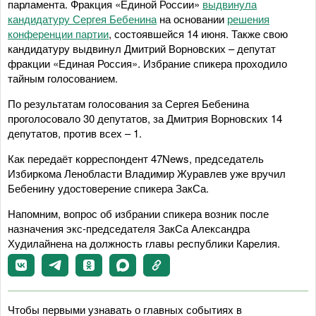
парламента. Фракция «Единой России»
выдвинула
кандидатуру Сергея Бебенина
на основании
решения
конференции партии
, состоявшейся 14 июня. Также свою
кандидатуру выдвинул Дмитрий Ворновских – депутат
фракции «Единая Россия». Избрание спикера проходило
тайным голосованием.
По результатам голосования за Сергея Бебенина
проголосовало 30 депутатов, за Дмитрия Ворновских 14
депутатов, против всех – 1.
Как передаёт корреспондент 47News, председатель
Избиркома Ленобласти Владимир Журавлев уже вручил
Бебенину удостоверение спикера ЗакСа.
Напомним, вопрос об избрании спикера возник после
назначения экс-председателя ЗакСа Александра
Худилайнена на должность главы республики Карелия.
Чтобы первыми узнавать о главных событиях в