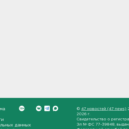
ма
©
47 новостей (47 news)
2026 г.
ти
Свидетельство о регистр
Эл № ФС 77-39848
, выда
льных данных