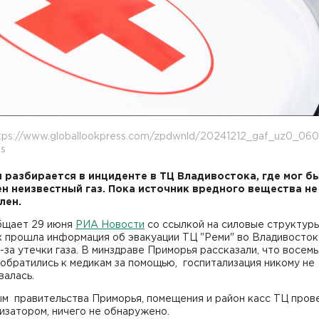
tps://www.globallookpress.com/zpdwnld/20241212_gaf_uz0_060
es
 разбирается в инциденте в ТЦ Владивостока, где мог б
н неизвестный газ. Пока источник вредного вещества не
лен.
бщает 29 июня
РИА Новости
со ссылкой на силовые структуры
х прошла информация об эвакуации ТЦ "Реми" во Владивосто
-за утечки газа. В минздраве Приморья рассказали, что восемь
обратились к медикам за помощью, госпитализация никому не
валась.
ым правительства Приморья, помещения и район касс ТЦ пров
изатором, ничего не обнаружено.