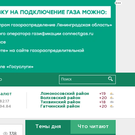
о
валют
Ломоносовский район
+19
Волховский район
+20
82.17
Тихвинский район
+18
94.84
Гатчинский район
+20
Темы дня
Что читают
338