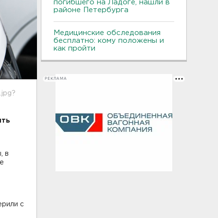
погибшего на Ладоге, нашли в
районе Петербурга
Медицинские обследования
бесплатно: кому положены и
как пройти
РЕКЛАМА
.jpg?
ыть
, в
ке
ерили с