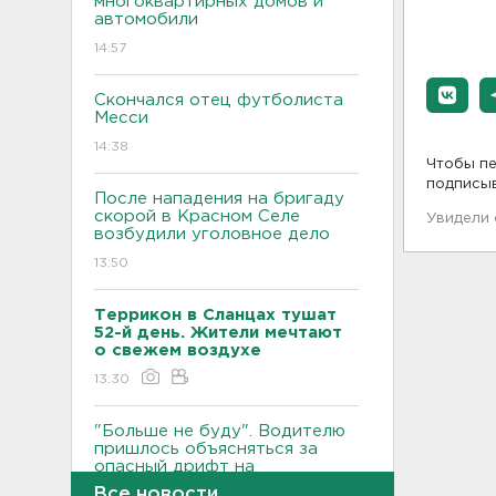
многоквартирных домов и
автомобили
14:57
Скончался отец футболиста
Месси
14:38
Чтобы пе
подписы
После нападения на бригаду
скорой в Красном Селе
Увидели
возбудили уголовное дело
13:50
Террикон в Сланцах тушат
52-й день. Жители мечтают
о свежем воздухе
13:30
"Больше не буду". Водителю
пришлось объясняться за
опасный дрифт на
Суворовском
Все новости