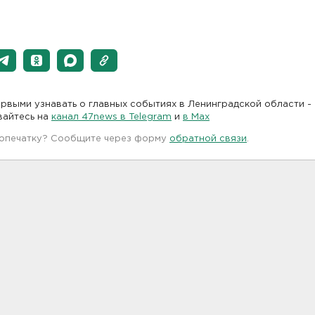
рвыми узнавать о главных событиях в Ленинградской области -
вайтесь на
канал 47news в Telegram
и
в Maх
 опечатку? Сообщите через форму
обратной связи
.