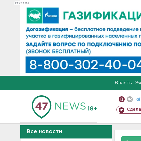
РЕКЛАМА
Власть
Э
18+
Сдела
Все новости