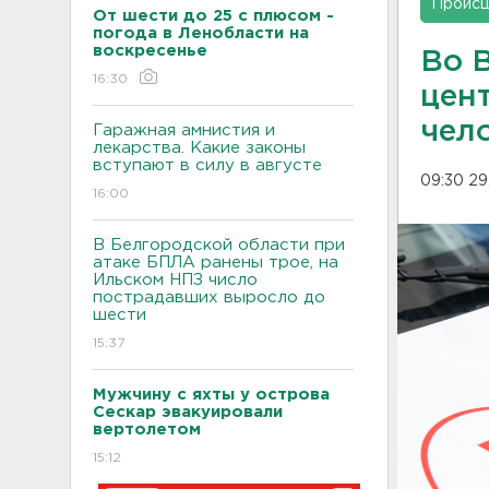
Проис
От шести до 25 с плюсом -
погода в Ленобласти на
воскресенье
Во 
16:30
цен
чел
Гаражная амнистия и
лекарства. Какие законы
вступают в силу в августе
09:30 29
16:00
В Белгородской области при
атаке БПЛА ранены трое, на
Ильском НПЗ число
пострадавших выросло до
шести
15:37
Мужчину с яхты у острова
Сескар эвакуировали
вертолетом
15:12