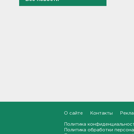
12:56
После пожара на складе
“Ленты” в Красном Бору в
магазинах сократился
ассортимент
12:35
В Большой Ижоре с "Агатой
Кристи" отметят день
Ломоносовского района, в
Рощино - день поселка
12:05
Под Киришами задержали
мужчину, который отправил
соседа палкой в больницу
11:44
О сайте
Контакты
Рекла
"Хотел проверить на
Политика конфиденциальнос
прочность". Житель
Политика обработки персона
Соснового Бора оторвал