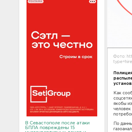
РЕКЛАМА
Фото: ht
type=hir
Полиция
распыле
установ
Как соо
соцсетя
якобы из
человек 
потребо
В Севастополе после атаки
По данн
БПЛА повреждены 15
газоанал