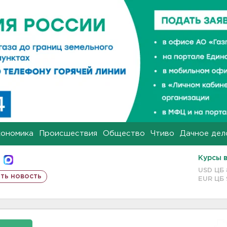
кономика
Происшествия
Общество
Чтиво
Дачное дел
Курсы 
USD ЦБ
ть новость
EUR ЦБ