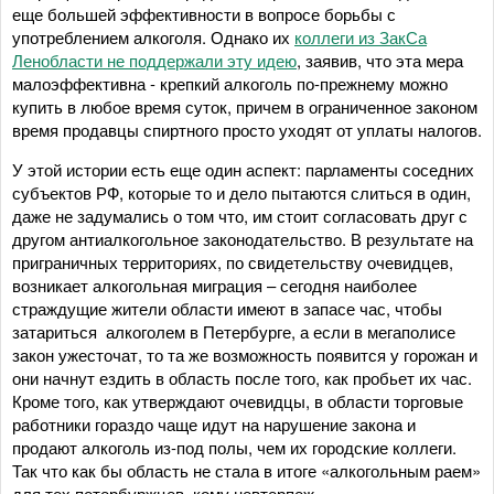
еще большей эффективности в вопросе борьбы с
употреблением алкоголя. Однако их
коллеги из ЗакСа
Ленобласти не поддержали эту идею
, заявив, что эта мера
малоэффективна - крепкий алкоголь по-прежнему можно
купить в любое время суток, причем в ограниченное законом
время продавцы спиртного просто уходят от уплаты налогов.
У этой истории есть еще один аспект: парламенты соседних
субъектов РФ, которые то и дело пытаются слиться в один,
даже не задумались о том что, им стоит согласовать друг с
другом антиалкогольное законодательство. В результате на
приграничных территориях, по свидетельству очевидцев,
возникает алкогольная миграция – сегодня наиболее
страждущие жители области имеют в запасе час, чтобы
затариться алкоголем в Петербурге, а если в мегаполисе
закон ужесточат, то та же возможность появится у горожан и
они начнут ездить в область после того, как пробьет их час.
Кроме того, как утверждают очевидцы, в области торговые
работники гораздо чаще идут на нарушение закона и
продают алкоголь из-под полы, чем их городские коллеги.
Так что как бы область не стала в итоге «алкогольным раем»
для тех петербуржцев, кому невтерпеж.