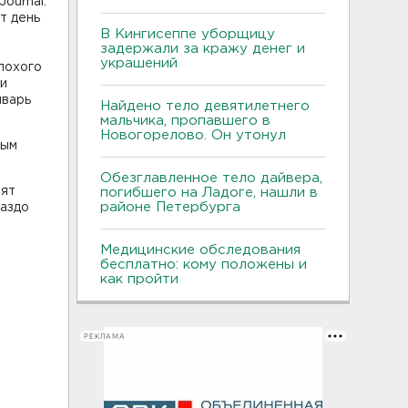
ournal.
т день
В Кингисеппе уборщицу
задержали за кражу денег и
украшений
лохого
 и
нварь
Найдено тело девятилетнего
мальчика, пропавшего в
Новогорелово. Он утонул
ным
Обезглавленное тело дайвера,
бят
погибшего на Ладоге, нашли в
районе Петербурга
раздо
Медицинские обследования
бесплатно: кому положены и
как пройти
РЕКЛАМА