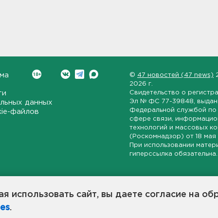
ма
©
47 новостей (47 news)
2026 г.
ти
Свидетельство о регистр
Эл № ФС 77-39848
, выда
льных данных
Федеральной службой по 
kie-файлов
сфере связи, информаци
технологий и массовых к
(Роскомнадзор) от
18 мая
При использовании матер
гиперссылка обязательна.
ет-издание, направленное на всестороннее освещение политиче
ской области, экономической и инвестиционной активности в ре
я использовать сайт, вы даете согласие на об
7 новостей» станет популярной и конструктивной площадкой дл
es
.
оисходят в 47-м регионе России.