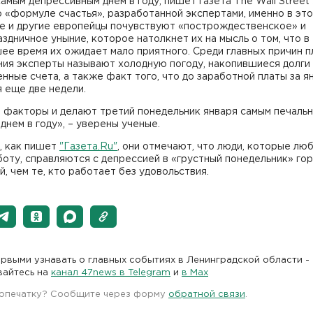
самым депрессивным днем в году, пишет газета The Wall Street J
 «формуле счастья», разработанной экспертами, именно в это
не и другие европейцы почувствуют «построждественское» и
здничное уныние, которое натолкнет их на мысль о том, что в
е время их ожидает мало приятного. Среди главных причин п
ия эксперты называют холодную погоду, накопившиеся долги
нные счета, а также факт того, что до заработной платы за я
 еще две недели.
и факторы и делают третий понедельник января самым печаль
днем в году», – уверены ученые.
, как пишет
"Газета.Ru"
, они отмечают, что люди, которые лю
оту, справляются с депрессией в «грустный понедельник» го
, чем те, кто работает без удовольствия.
рвыми узнавать о главных событиях в Ленинградской области -
вайтесь на
канал 47news в Telegram
и
в Maх
 опечатку? Сообщите через форму
обратной связи
.