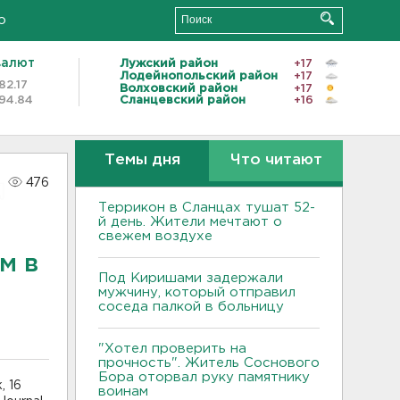
о
валют
Лужский район
+17
Лодейнопольский район
+17
82.17
Волховский район
+17
94.84
Сланцевский район
+16
Темы дня
Что читают
476
Террикон в Сланцах тушат 52-
й день. Жители мечтают о
свежем воздухе
м в
Под Киришами задержали
мужчину, который отправил
соседа палкой в больницу
"Хотел проверить на
прочность". Житель Соснового
Бора оторвал руку памятнику
, 16
воинам