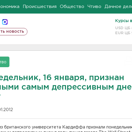
кономика
Происшествия
Общество
Чтиво
Дачное дел
Курсы 
USD ЦБ
ть новость
EUR ЦБ
тво
дельник, 16 января, признан
ными самым депрессивным дне
у
01.2012
з британского университета Кардиффа признали понедельник