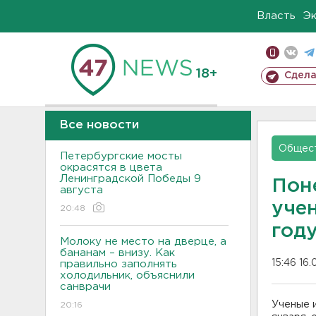
Власть
Э
18+
Сдела
Все новости
Общес
Петербургские мосты
окрасятся в цвета
Ленинградской Победы 9
Поне
августа
уче
20:48
год
Молоку не место на дверце, а
бананам – внизу. Как
15:46 16.
правильно заполнять
холодильник, объяснили
санврачи
Ученые и
20:16