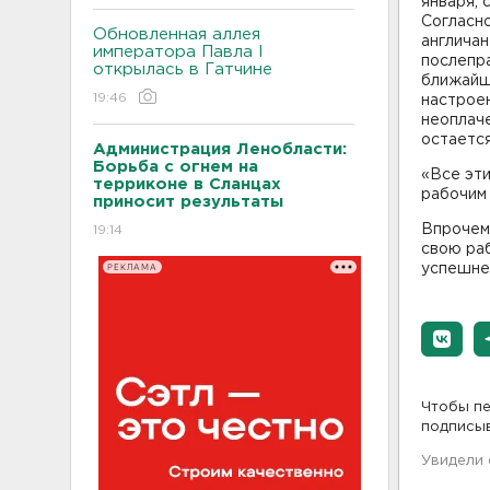
января, 
Согласно
Обновленная аллея
англича
императора Павла I
послепра
открылась в Гатчине
ближайше
19:46
настроен
неоплаче
остается
Администрация Ленобласти:
Борьба с огнем на
«Все эт
терриконе в Сланцах
рабочим 
приносит результаты
Впрочем
19:14
свою раб
РЕКЛАМА
успешней
Чтобы пе
подписы
Увидели