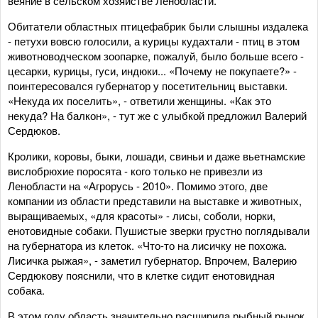
веяние в сельском хозяйстве Ленобласти.
Обитатели областных птицефабрик были слышны издалека
- петухи вовсю голосили, а курицы кудахтали - птиц в этом
животноводческом зоопарке, пожалуй, было больше всего -
цесарки, курицы, гуси, индюки... «Почему не покупаете?» -
поинтересовался губернатор у посетительниц выставки.
«Некуда их поселить», - ответили женщины. «Как это
некуда? На балкон», - тут же с улыбкой предложил Валерий
Сердюков.
Кролики, коровы, быки, лошади, свиньи и даже вьетнамские
вислобрюхие поросята - кого только не привезли из
Ленобласти на «Агрорусь - 2010». Помимо этого, две
компании из области представили на выставке и животных,
выращиваемых, «для красоты» - лисы, соболи, норки,
енотовидные собаки. Пушистые зверки грустно поглядывали
на губернатора из клеток. «Что-то на лисичку не похожа.
Лисичка рыжая», - заметил губернатор. Впрочем, Валерию
Сердюкову пояснили, что в клетке сидит енотовидная
собака.
В этом году область значительно расширила рыбный рынок