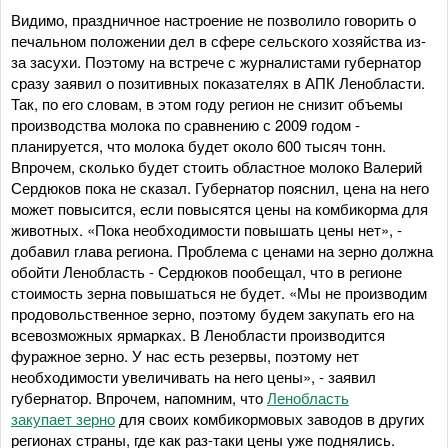
Видимо, праздничное настроение не позволило говорить о
печальном положении дел в сфере сельского хозяйства из-
за засухи. Поэтому на встрече с журналистами губернатор
сразу заявил о позитивных показателях в АПК Ленобласти.
Так, по его словам, в этом году регион не снизит объемы
производства молока по сравнению с 2009 годом -
планируется, что молока будет около 600 тысяч тонн.
Впрочем, сколько будет стоить областное молоко Валерий
Сердюков пока не сказал. Губернатор пояснил, цена на него
может повысится, если повысятся цены на комбикорма для
животных. «Пока необходимости повышать цены нет», -
добавил глава региона. Проблема с ценами на зерно должна
обойти Ленобласть - Сердюков пообещал, что в регионе
стоимость зерна повышаться не будет. «Мы не производим
продовольственное зерно, поэтому будем закупать его на
всевозможных ярмарках. В Ленобласти производится
фуражное зерно. У нас есть резервы, поэтому нет
необходимости увеличивать на него цены», - заявил
губернатор. Впрочем, напомним, что
Ленобласть
закупает зерно
для своих комбикормовых заводов в других
регионах страны, где как раз-таки цены уже поднялись.