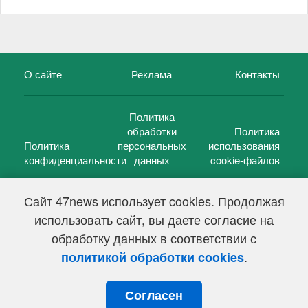
О сайте
Реклама
Контакты
Политика
обработки
Политика
Политика
персональных
использования
конфиденциальности
данных
cookie-файлов
Сайт 47news использует cookies. Продолжая
использовать сайт, вы даете согласие на
©
47 новостей (47 news)
2005 — 2026 г.
обработку данных в соответствии с
Свидетельство о регистрации СМИ Эл № ФС 77-39848, выдано
Федеральной службой по надзору в сфере связи,
.
политикой обработки cookies
информационных технологий и массовых коммуникаций
(Роскомнадзор) от 18 мая 2010г.
Согласен