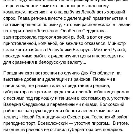
- в региональном комитете по агропромышленному
комплексу, поясняют, что на рыбу из Ленобласть хороший
спрос. Глава региона вместе с делегацией правительства и
гостями прошелся по рынку, который расположился в Гавани
на территории «Ленэкспо». Особенно Сердюкова
заинтересовала торговля живой рыбой, а вот от уже
приготовленной, копченой, он вежливо отказался. Министр
сельского хозяйства Республики Беларусь Михаил Русый,
проходя мимо рыбных рядов изучал цены и переводил их
для сравнения в белорусскую валюту...
Праздничного настроения по случаю Дня Ленобласти на
выставке добавили делегации из районов. Первыми в
павильоне, где разместились представили региона,
губернатора встретили представители «Леноблптицепрома»
с песнями под гармошку и танцами в костюмах кур, угостили
Валерия Сердюкова и перепелиными яйцами. Волховский
район осыпал руководителя области лепестками роз из
теплиц «Новой Голландии» из Сясьстроя, Тосненский район
преподнес торт, Всеволожский — угостил пирогом... В итоге,
ни один из районов не оставил губернатора без подарков.