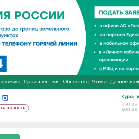
кономика
Происшествия
Общество
Чтиво
Дачное дел
Курсы 
USD ЦБ
ть новость
EUR ЦБ