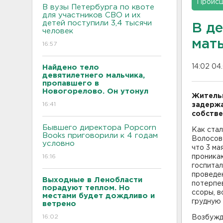
Проис
В вузы Петербурга по квоте
для участников СВО и их
детей поступили 3,4 тысячи
В д
человек
мат
16:57
14:02 04
Найдено тело
девятилетнего мальчика,
пропавшего в
Новогорелово. Он утонул
Жительн
16:41
задержа
собстве
Бывшего директора Popcorn
Как стал
Books приговорили к 4 годам
Волосов
условно
что 3 ма
16:16
проника
госпита
проведе
Выходные в Ленобласти
потерпев
порадуют теплом. Но
ссоры, в
местами будет дождливо и
грудную 
ветрено
16:02
Возбужде