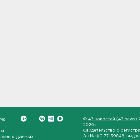
ма
©
47 новостей (47 news)
2026 г.
ти
Свидетельство о регистр
Эл № ФС 77-39848
, выда
льных данных