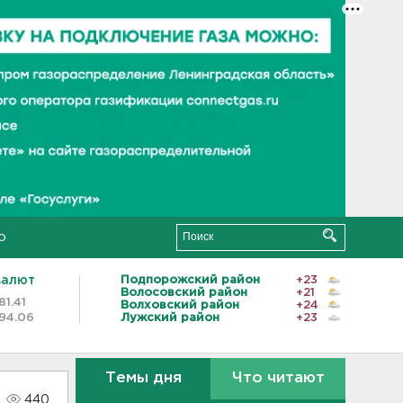
о
валют
Подпорожский район
+23
Волосовский район
+21
81.41
Волховский район
+24
94.06
Лужский район
+23
Темы дня
Что читают
440