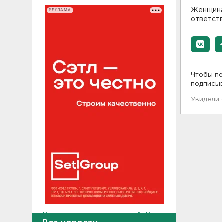
Женщина 
РЕКЛАМА
ответств
Чтобы пе
подписы
Увидели
В магазин — с арматурой. В