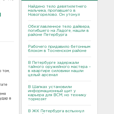
Найдено тело девятилетнего
мальчика, пропавшего в
я
Новогорелово. Он утонул
Обезглавленное тело дайвера,
погибшего на Ладоге, нашли в
районе Петербурга
Рабочего придавило бетонным
блоком в Тосненском районе
В Петербурге задержали
тайного оружейного мастера –
в квартире силовики нашли
 том,
целый арсенал
тате
В Шапках установили
информационный щит у
ремя
карьера для ВСМ, но технику
удар в
тормозят
В ЖК Петербурга вспыхнул