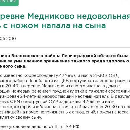
шествия
еревне Медниково недовольна
ь с ножом напала на сына
.05.2010
ица Волосовского района Ленинградской области была
на за умышленное причинение тяжкого вреда здоровью
нного сына.
о известно корреспонденту 47News, 3 мая в 21-30 в ОВД
ского района Ленобласти из ЦРБ поступила телефонограмма о
я в 20-40 в деревне Медниково из своего частного дома с
ющим ножевым ранением грудной клетки в тяжелом состоянии
лизирован 24-летний неработающий местный житель. В резуль
нных ОРМ опергруппой ОУР задержана 42-летняя мать
шего, которая изобличена в том, что 3 мая около 20-30 во в
озникшей на почве неприязненных отношений, ножом нанесла 
клетку своему сыну.
но уголовное дело по ст.111 ч.1 УК РФ.