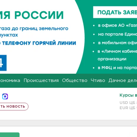
кономика
Происшествия
Общество
Чтиво
Дачное дел
Курсы 
USD ЦБ
ть новость
EUR ЦБ