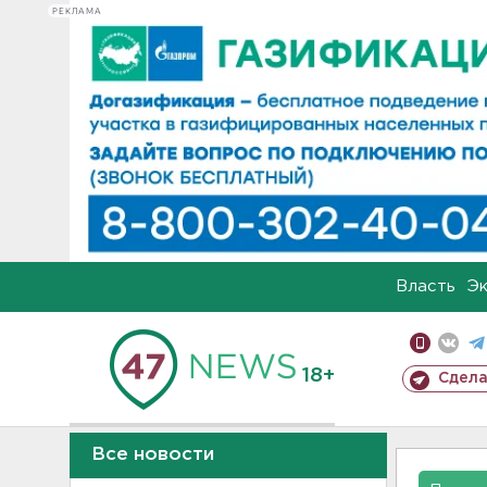
РЕКЛАМА
Власть
Э
18+
Сдела
Все новости