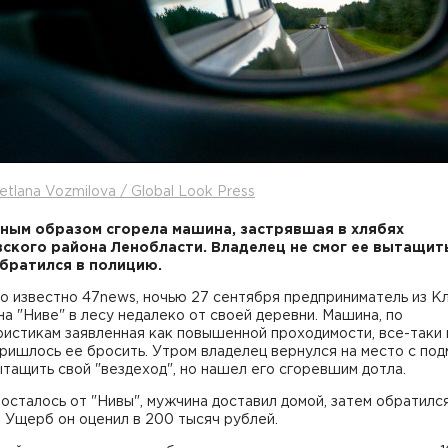
etlana Vozmilova / Global Look Press
ным образом сгорела машина, застрявшая в хлябях
ского района Ленобласти. Владелец не смог ее вытащит
братился в полицию.
о известно 47news, ночью 27 сентября предприниматель из К
на "Ниве" в лесу недалеко от своей деревни. Машина, по
истикам заявленная как повышенной проходимости, все-таки 
пришлось ее бросить. Утром владелец вернулся на место с под
тащить свой "вездеход", но нашел его сгоревшим дотла.
 осталось от "Нивы", мужчина доставил домой, затем обратился
 Ущерб он оценил в 200 тысяч рублей.