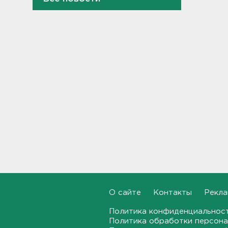
мозга за 30 минут в день –
рассказали ученые
23:15, 08.08.2026
В Петербурге и Ленобласти
сняли с продажи энергетики
„под губу“ из-за никотина в
составе
22:44, 08.08.2026
За день над Россией сбиты
360 украинских
беспилотников
22:11, 08.08.2026
Женщина прыгнула в Неву на
востоке Петербурга
21:41, 08.08.2026
О сайте
Контакты
Рекла
В лобовом столкновении
Политика конфиденциальнос
автомобилей близ Киришей
Политика обработки персона
пострадали дети