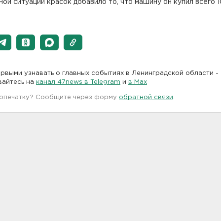
ой ситуации красок добавило то, что машину он купил всего 1
рвыми узнавать о главных событиях в Ленинградской области -
вайтесь на
канал 47news в Telegram
и
в Maх
 опечатку? Сообщите через форму
обратной связи
.