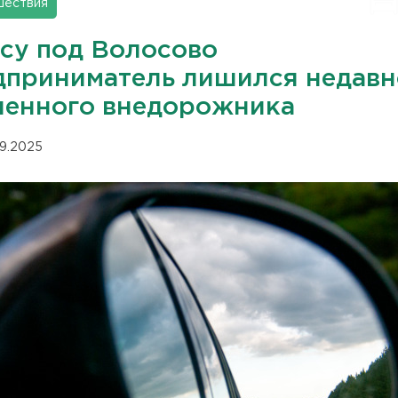
шествия
есу под Волосово
дприниматель лишился недавн
ленного внедорожника
09.2025