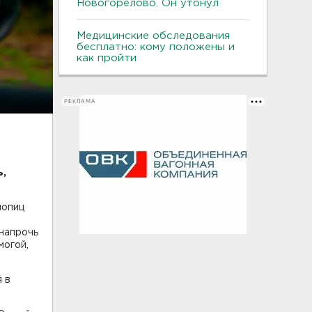
Новогорелово. Он утонул
Медицинские обследования
бесплатно: кому положены и
как пройти
РЕКЛАМА
ь,
лопиц
напрочь
могой,
 в