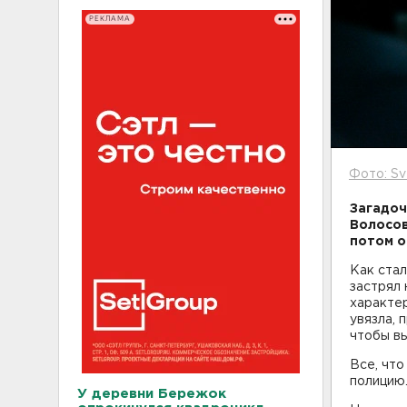
РЕКЛАМА
Фото: Sv
Загадоч
Волосов
потом о
Как стал
застрял 
характер
увязла, 
чтобы вы
Все, что
полицию.
У деревни Бережок