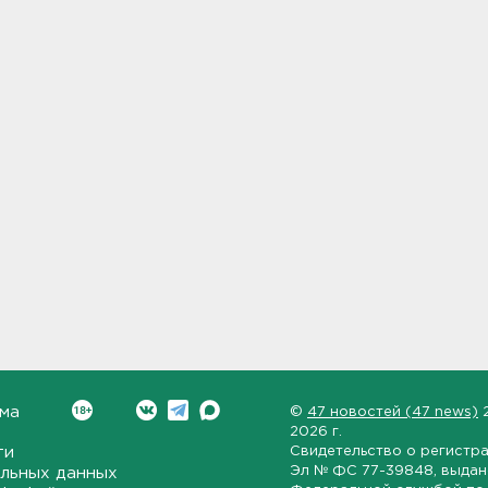
ма
©
47 новостей (47 news)
2026 г.
ти
Свидетельство о регистр
Эл № ФС 77-39848
, выда
льных данных