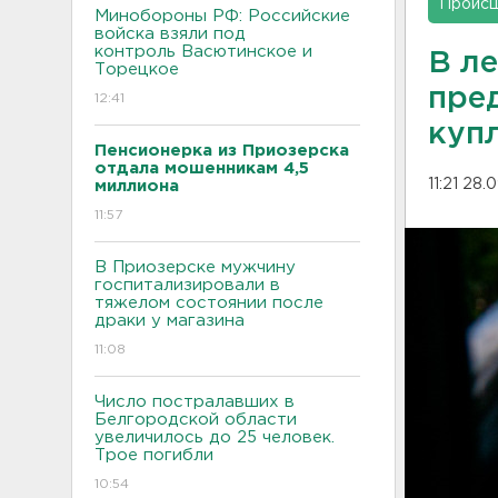
Проис
Минобороны РФ: Российские
войска взяли под
контроль Васютинское и
В л
Торецкое
пре
12:41
куп
Пенсионерка из Приозерска
отдала мошенникам 4,5
11:21 28.
миллиона
11:57
В Приозерске мужчину
госпитализировали в
тяжелом состоянии после
драки у магазина
11:08
Число постралавших в
Белгородской области
увеличилось до 25 человек.
Трое погибли
10:54