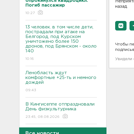
опрокинулся квадроцикл.
Неприятн
Погиб пассажир
назад.
10:27
13 человек. в том числе дети,
пострадали при атаке на
Белгород, под Курском
уничтожено более 150
Чтобы пе
дронов, под Брянском - около
подписы
140
10:16
Увидели
Ленобласть ждут
комфортные +25-ть и немного
дождей
09:43
В Кингисеппе отпраздновали
День физкультурника
23:45, 08.08.2026
Как отстрочить старение
Все новости