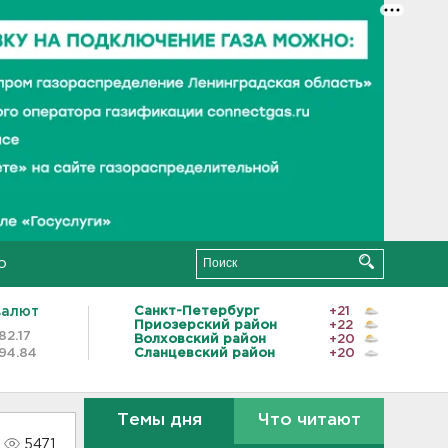
о
валют
Санкт-Петербург
+21
Приозерский район
+22
82.17
Волховский район
+20
94.84
Сланцевский район
+20
Темы дня
Что читают
5471