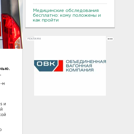
Медицинские обследования
бесплатно: кому положены и
как пройти
РЕКЛАМА
чью.
.
5-м
о
s и
ай
кой
о