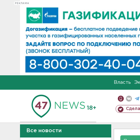
РЕКЛАМА
Власть
Э
18+
Сдела
Все новости