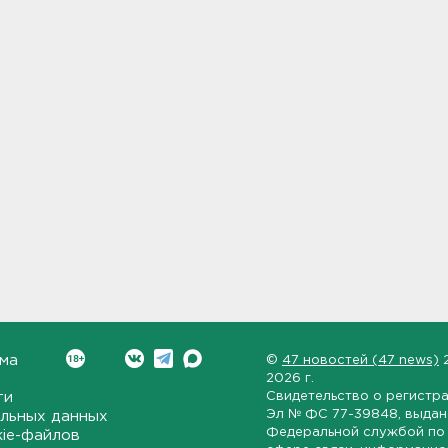
ма
©
47 новостей (47 news)
2026 г.
ти
Свидетельство о регистр
Эл № ФС 77-39848
, выда
льных данных
Федеральной службой по 
kie-файлов