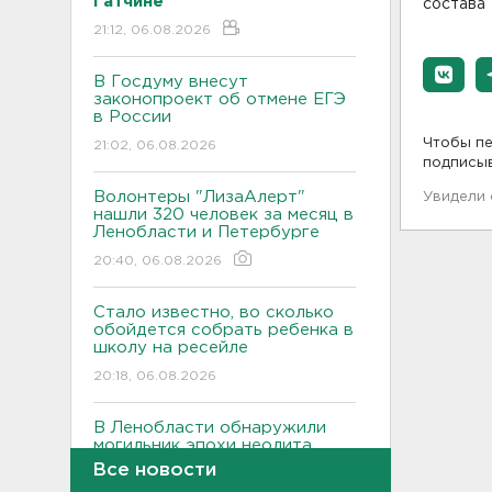
Гатчине
состава 
21:12, 06.08.2026
В Госдуму внесут
законопроект об отмене ЕГЭ
в России
Чтобы пе
21:02, 06.08.2026
подписы
Волонтеры "ЛизаАлерт"
Увидели
нашли 320 человек за месяц в
Ленобласти и Петербурге
20:40, 06.08.2026
Стало известно, во сколько
обойдется собрать ребенка в
школу на ресейле
20:18, 06.08.2026
В Ленобласти обнаружили
могильник эпохи неолита
Все новости
19:55, 06.08.2026