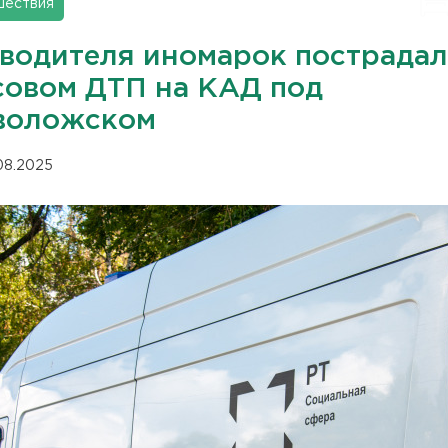
шествия
 водителя иномарок пострадал
совом ДТП на КАД под
воложском
.08.2025