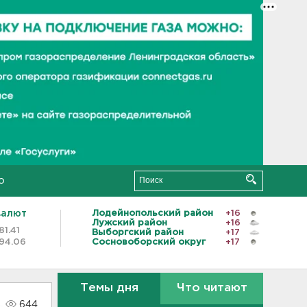
о
валют
Лодейнопольский район
+16
Лужский район
+16
81.41
Выборгский район
+17
94.06
Сосновоборский округ
+17
Темы дня
Что читают
644