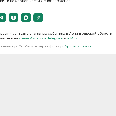
149-й пожарной части Леноблпожспас.
рвыми узнавать о главных событиях в Ленинградской области -
вайтесь на
канал 47news в Telegram
и
в Maх
 опечатку? Сообщите через форму
обратной связи
.