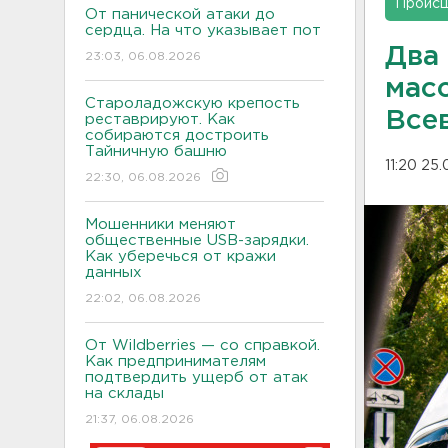
Проис
От панической атаки до
сердца. На что указывает пот
Два
23:03, 06.08.2026
мас
Староладожскую крепость
Все
реставрируют. Как
собираются достроить
Тайничную башню
11:20 25
22:30, 06.08.2026
Мошенники меняют
общественные USB-зарядки.
Как уберечься от кражи
данных
22:02, 06.08.2026
От Wildberries — со справкой.
Как предпринимателям
подтвердить ущерб от атак
на склады
21:37, 06.08.2026