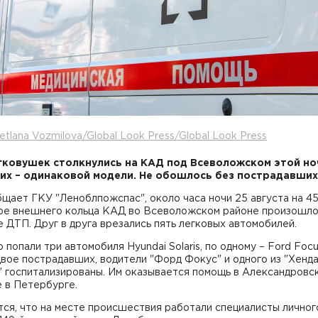
etlana Vozmilova/Global Look Press/Global Look Press
гковушек столкнулись на КАД под Всеволожском этой но
них – одинаковой модели. Не обошлось без пострадавших
щает ГКУ "Леноблпожспас", около часа ночи 25 августа на 4
ре внешнего кольца КАД во Всеволожском районе произошл
 ДТП. Друг в друга врезались пять легковых автомобилей.
 попали три автомобиля Hyundai Solaris, по одному – Ford Focu
Двое пострадавших, водители "Форд Фокус" и одного из "Хенд
" госпитализированы. Им оказывается помощь в Александровс
 в Петербурге.
ся, что на месте происшествия работали специалисты личног