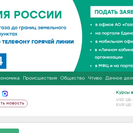
кономика
Происшествия
Общество
Чтиво
Дачное дел
Курсы 
USD ЦБ
ть новость
EUR ЦБ