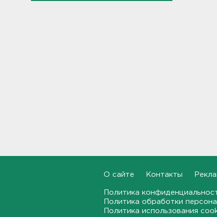
"Духота, комары, слепни". В
Ленобласти с трудом, но
находят грибы и ягоды в лесу
19:36, 06.08.2026
Ученые пришли к выводу, что
дача или проживание рядом с
парком спасает от этой
болезни
19:07, 06.08.2026
Для иностранных
абитуриентов хотят ввести
экзамен по русскому
18:49, 06.08.2026
О сайте
Контакты
Рекла
Смертельное ДТП
произошло на КАД у Низино
Политика конфиденциальнос
18:23, 06.08.2026
Политика обработки персона
Политика использования coo