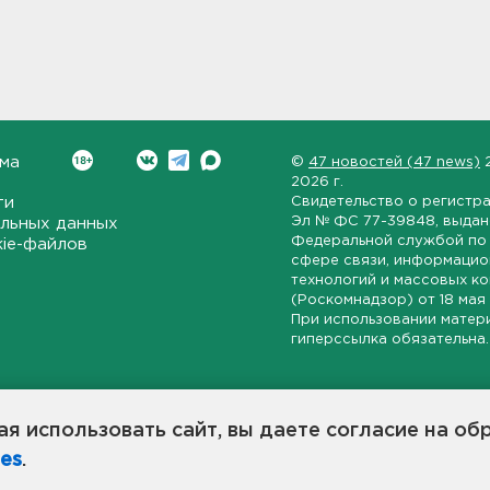
ма
©
47 новостей (47 news)
2026 г.
ти
Свидетельство о регистр
Эл № ФС 77-39848
, выда
льных данных
Федеральной службой по 
kie-файлов
сфере связи, информаци
технологий и массовых к
(Роскомнадзор) от
18 мая
При использовании матер
гиперссылка обязательна.
ет-издание, направленное на всестороннее освещение политиче
ской области, экономической и инвестиционной активности в ре
я использовать сайт, вы даете согласие на об
7 новостей» станет популярной и конструктивной площадкой дл
es
.
оисходят в 47-м регионе России.