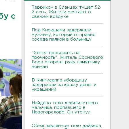
Террикон в Сланцах тушат 52-
й день. Жители мечтают о
бу с
свежем воздухе
Под Киришами задержали
мужчину, который отправил
соседа палкой в больницу
"Хотел проверить на
прочность". Житель Соснового
Бора оторвал руку памятнику
воинам
В Кингисеппе уборщицу
задержали за кражу денег и
украшений
Найдено тело девятилетнего
мальчика, пропавшего в
Новогорелово. Он утонул
Обезглавленное тело дайвера,