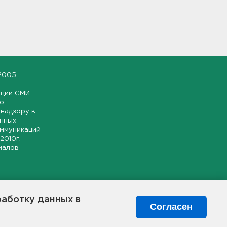
2005—
ации СМИ
но
надзору в
онных
оммуникаций
 2010г.
иалов
ской и
гионе.
работку данных в
я свободного
Согласен