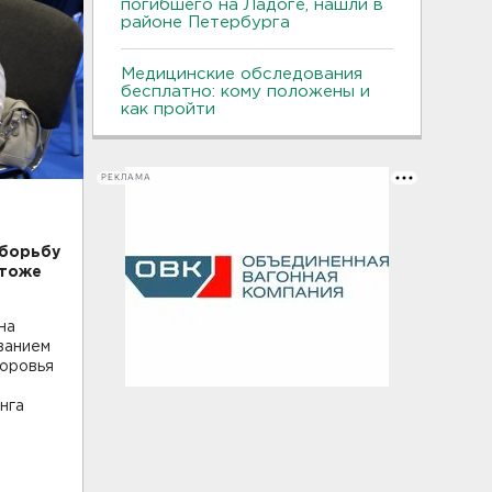
погибшего на Ладоге, нашли в
районе Петербурга
Медицинские обследования
бесплатно: кому положены и
как пройти
РЕКЛАМА
 борьбу
 тоже
на
ванием
доровья
нга