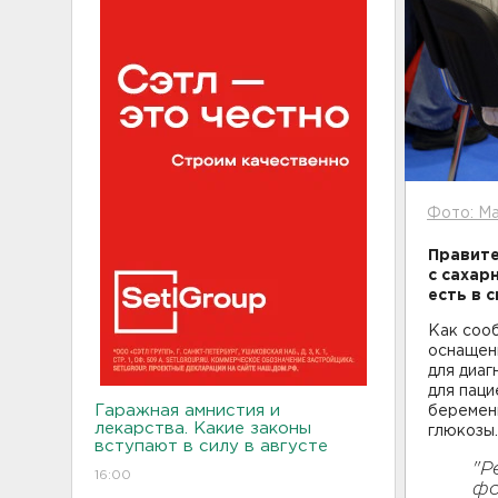
Фото: Ma
Правите
с сахар
есть в с
Как соо
оснащен
для диаг
для паци
Гаражная амнистия и
беремен
лекарства. Какие законы
глюкозы.
вступают в силу в августе
"Р
16:00
фо