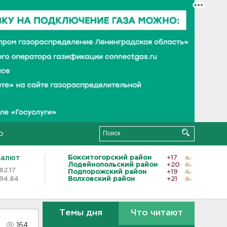
о
валют
Бокситогорский район
+17
Лодейнопольский район
+20
82.17
Подпорожский район
+19
94.84
Волховский район
+21
Темы дня
Что читают
164