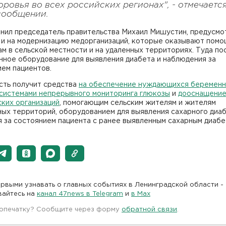
оровья во всех российских регионах", - отмечаетс
сообщении.
чнил председатель правительства Михаил Мишустин, предусм
 и на модернизацию медорганизаций, которые оказывают помо
м в сельской местности и на удаленных территориях. Туда по
нное оборудование для выявления диабета и наблюдения за
ем пациентов.
сть получит средства
на обеспечение нуждающихся беремен
системами непрерывного мониторинга глюкозы
и
дооснащени
ких организаций
, помогающим сельским жителям и жителям
ых территорий, оборудованием для выявления сахарного диаб
я за состоянием пациента с ранее выявленным сахарным диаб
рвыми узнавать о главных событиях в Ленинградской области -
вайтесь на
канал 47news в Telegram
и
в Maх
 опечатку? Сообщите через форму
обратной связи
.