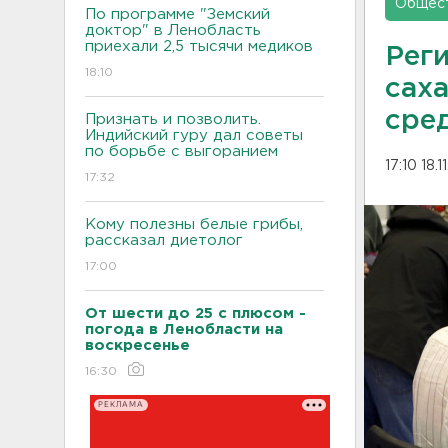
Общес
По программе "Земский
доктор" в Ленобласть
приехали 2,5 тысячи медиков
Реги
18:10
сах
сред
Признать и позволить.
Индийский гуру дал советы
по борьбе с выгоранием
17:10 18.
17:32
Кому полезны белые грибы,
рассказал диетолог
17:00
От шести до 25 с плюсом -
погода в Ленобласти на
воскресенье
16:30
РЕКЛАМА