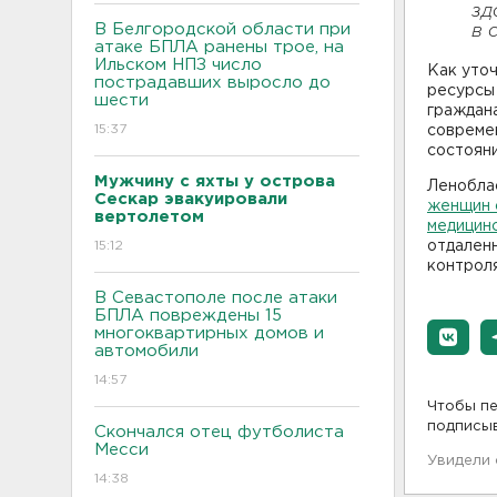
зд
В Белгородской области при
в 
атаке БПЛА ранены трое, на
Ильском НПЗ число
Как уто
пострадавших выросло до
ресурсы
шести
граждана
15:37
совреме
состояни
Мужчину с яхты у острова
Ленобла
Сескар эвакуировали
женщин 
вертолетом
медицинс
15:12
отдаленн
контрол
В Севастополе после атаки
БПЛА повреждены 15
многоквартирных домов и
автомобили
14:57
Чтобы пе
подписы
Скончался отец футболиста
Месси
Увидели
14:38