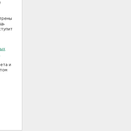
я
отрены
щь
ступит
ных
е
ета и
етом