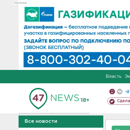
РЕКЛАМА
Власть
Э
18+
Сдела
Все новости