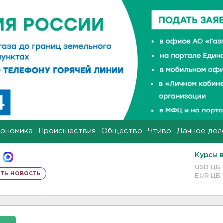
кономика
Происшествия
Общество
Чтиво
Дачное дел
Курсы 
USD ЦБ
ть новость
EUR ЦБ