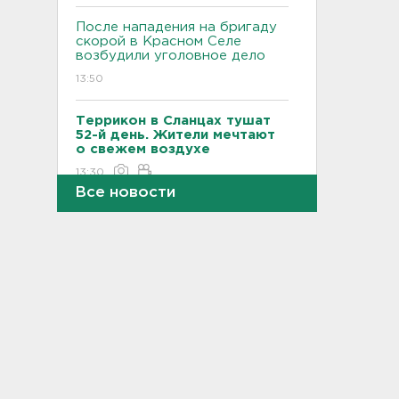
После нападения на бригаду
скорой в Красном Селе
возбудили уголовное дело
13:50
Террикон в Сланцах тушат
52-й день. Жители мечтают
о свежем воздухе
13:30
Все новости
"Больше не буду". Водителю
пришлось объясняться за
опасный дрифт на
Суворовском
12:56
После пожара на складе
“Ленты” в Красном Бору в
магазинах сократился
ассортимент
12:35