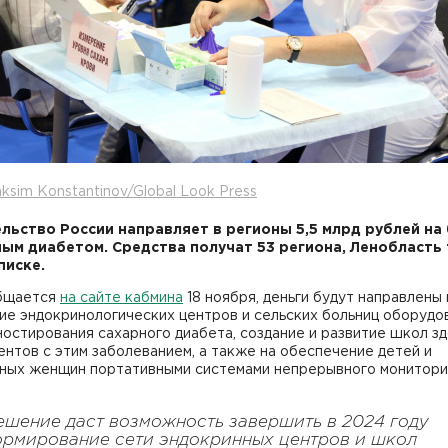
ksim Konstantinov/Global Look Press
льство России направляет в регионы 5,5 млрд рублей на
ным диабетом. Средства получат 53 региона, Ленобласть
писке.
бщается
на сайте кабмина
18 ноября, деньги будут направлены 
ие эндокринологических центров и сельских больниц оборудо
ностирования сахарного диабета, создание и развитие школ з
ентов с этим заболеванием, а также на обеспечение детей и
ных женщин портативными системами непрерывного монитори
ешение даст возможность завершить в 2024 году
рмирование сети эндокринных центров и школ