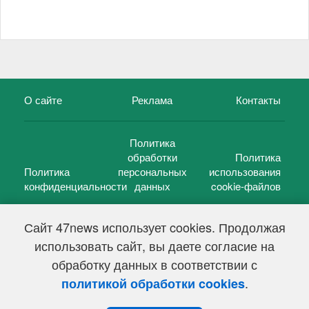
О сайте
Реклама
Контакты
Политика
обработки
Политика
Политика
персональных
использования
конфиденциальности
данных
cookie-файлов
Сайт 47news использует cookies. Продолжая
использовать сайт, вы даете согласие на
©
47 новостей (47 news)
2005 — 2026 г.
обработку данных в соответствии с
Свидетельство о регистрации СМИ Эл № ФС 77-39848, выдано
Федеральной службой по надзору в сфере связи,
.
политикой обработки cookies
информационных технологий и массовых коммуникаций
(Роскомнадзор) от 18 мая 2010г.