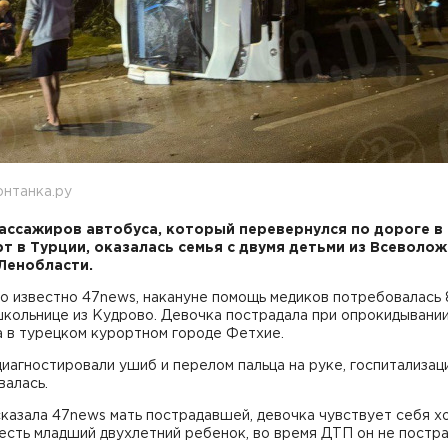
нтанка.ру
ассажиров автобуса, который перевернулся по дороге в
т в Турции, оказалась семья с двумя детьми из Всеволо
Ленобласти.
о известно 47news, накануне помощь медиков потребовалась 
школьнице из Кудрово. Девочка пострадала при опрокидывани
а в турецком курортном городе Фетхие.
иагностировали ушиб и перелом пальца на руке, госпитализац
валась.
казала 47news мать пострадавшей, девочка чувствует себя х
есть младший двухлетний ребенок, во время ДТП он не постр