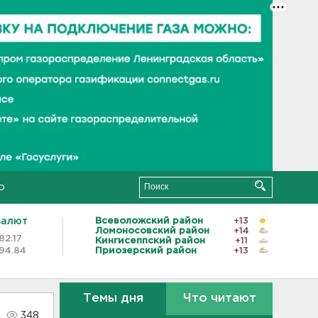
о
валют
Всеволожский район
+13
Ломоносовский район
+14
82.17
Кингисеппский район
+11
94.84
Приозерский район
+13
Темы дня
Что читают
348