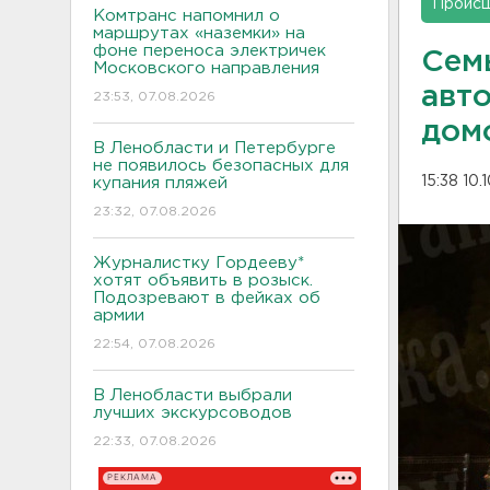
Проис
Комтранс напомнил о
маршрутах «наземки» на
фоне переноса электричек
Сем
Московского направления
авт
23:53, 07.08.2026
дом
В Ленобласти и Петербурге
не появилось безопасных для
15:38 10.
купания пляжей
23:32, 07.08.2026
Журналистку Гордееву*
хотят объявить в розыск.
Подозревают в фейках об
армии
22:54, 07.08.2026
В Ленобласти выбрали
лучших экскурсоводов
22:33, 07.08.2026
РЕКЛАМА