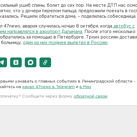
 сильный ушиб спины, болит до сих пор. На месте ДТП нас осм
ятно, что у дочери перелом пальца, предложили поехать в гос
казались. Решили обратиться дома, – поделилась собеседница
л 47news, авария случилась ночью 8 октября, когда
автобус с
ами направлялся в аэропорт Даламана
. После этого несколько
обратились за помощью в Петербурге. Троих россиян достави
 больницу,
один из них позднее вылетел в Россию
.
рвыми узнавать о главных событиях в Ленинградской области -
вайтесь на
канал 47news в Telegram
и
в Maх
 опечатку? Сообщите через форму
обратной связи
.