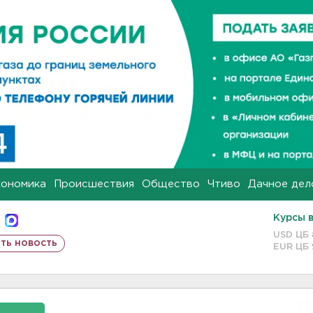
кономика
Происшествия
Общество
Чтиво
Дачное дел
Курсы 
USD ЦБ
ть новость
EUR ЦБ