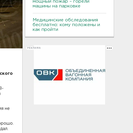
мощный пожар – горели
машины на парковке
Медицинские обследования
бесплатно: кому положены и
как пройти
РЕКЛАМА
жского
8-
и
ия не
орошо.
адал.