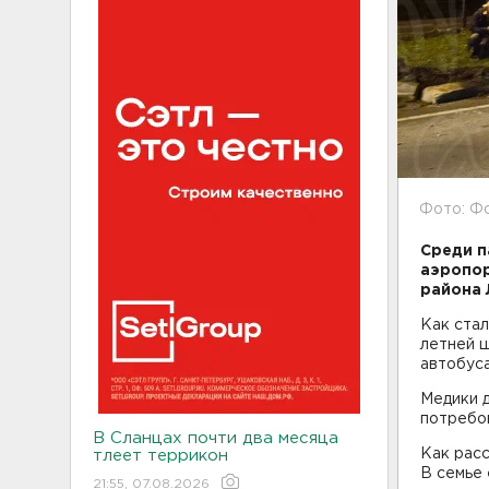
Фото: Фо
Среди п
аэропор
района 
Как стал
летней 
автобус
Медики д
потребо
В Сланцах почти два месяца
Как расс
тлеет террикон
В семье 
21:55, 07.08.2026