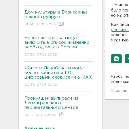
– У меня
было пон
Дом культуры в Вознесенье
но мы от
реконструируют
21:34, 07.08.2026
Как писа
россиян
человек 
Новые лекарства могут
местную
включить в список жизненно
необходимых в России
20:56, 07.08.2026
Жители Ленобласти могут
воспользоваться 110
Чтобы пе
цифровыми сервисами в МАХ
подписы
20:35, 07.08.2026
Увидели
Тройняшек выписали из
Ленинградского
перинатального центра
20:16, 07.08.2026
Больше часа.