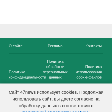
О сайте
Реклама
Контакты
Политика
обработки
Политика
Политика
персональных
использования
конфиденциальности
данных
cookie-файлов
Сайт 47news использует cookies. Продолжая
использовать сайт, вы даете согласие на
©
47 новостей (47 news)
2005 — 2026 г.
обработку данных в соответствии с
Свидетельство о регистрации СМИ Эл № ФС 77-39848, выдано
Федеральной службой по надзору в сфере связи,