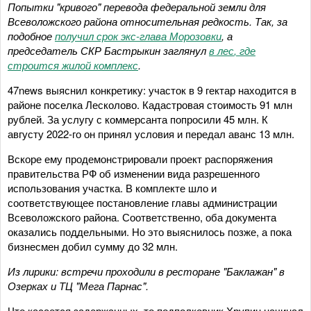
Попытки "кривого" перевода федеральной земли для
Всеволожского района
относительная
редкость.
Так, з
а
подобное
получил срок
экс-
глава Морозовки
, а
председатель СКР
Бастрыкин заглянул
в лес
, где
строится жилой комплекс
.
47news выяснил конкретику: участок в 9 гектар находится в
районе поселка Лесколово. Кадастровая стоимость 91 млн
рублей. За услугу с коммерсанта попросили 45 млн. К
августу 2022-го он принял условия и передал аванс 13 млн.
Вскоре ему продемонстрировали проект распоряжения
правительства РФ об изменении вида разрешенного
использования участка. В комплекте шло и
соответствующее постановление главы администрации
Всеволожского района. Соответственно, оба документа
оказались поддельными. Но это выяснилось позже, а пока
бизнесмен добил сумму до 32 млн.
Из лирики: встречи проходили в
ресторане "Баклажан" в
Озерках и
ТЦ "Мега Парнас".
Что касается задержанных, то подполковник Хрупин начинал