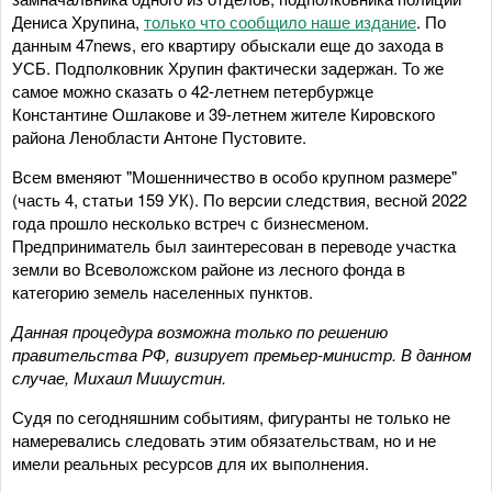
Дениса Хрупина,
только что сообщило наше издание
. По
данным 47news, его квартиру обыскали еще до захода в
УСБ. Подполковник Хрупин фактически задержан. То же
самое можно сказать о 42-летнем петербуржце
Константине Ошлакове и 39-летнем жителе Кировского
района Ленобласти Антоне Пустовите.
Всем вменяют "Мошенничество в особо крупном размере"
(часть 4, статьи 159 УК). По версии следствия, весной 2022
года прошло несколько встреч с бизнесменом.
Предприниматель был заинтересован в переводе участка
земли во Всеволожском районе из лесного фонда в
категорию земель населенных пунктов.
Данная процедура возможна
только по решению
правительства РФ
,
визирует премьер-
министр
.
В данном
случае, Михаил Мишустин.
Судя по сегодняшним событиям, фигуранты не только не
намеревались следовать этим обязательствам, но и не
имели реальных ресурсов для их выполнения.