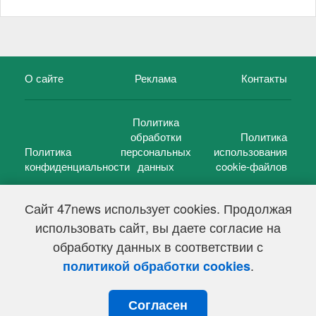
О сайте
Реклама
Контакты
Политика
обработки
Политика
Политика
персональных
использования
конфиденциальности
данных
cookie-файлов
Сайт 47news использует cookies. Продолжая
использовать сайт, вы даете согласие на
©
47 новостей (47 news)
2005 — 2026 г.
обработку данных в соответствии с
Свидетельство о регистрации СМИ Эл № ФС 77-39848, выдано
Федеральной службой по надзору в сфере связи,
.
политикой обработки cookies
информационных технологий и массовых коммуникаций
(Роскомнадзор) от 18 мая 2010г.
Согласен