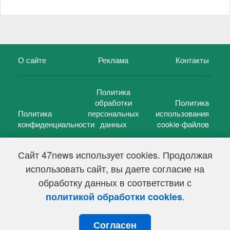
О сайте
Реклама
Контакты
Политика
обработки
Политика
Политика
персональных
использования
конфиденциальности
данных
cookie-файлов
Сайт 47news использует cookies. Продолжая
использовать сайт, вы даете согласие на
©
47 новостей (47 news)
2005 — 2026 г.
обработку данных в соответствии с
Свидетельство о регистрации СМИ Эл № ФС 77-39848, выдано
Федеральной службой по надзору в сфере связи,
.
политикой обработки cookies
информационных технологий и массовых коммуникаций
(Роскомнадзор) от 18 мая 2010г.
Согласен