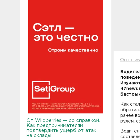
Фото: ww
Водител
поведен
Изучают
47news 
Бастры
Как стал
обратила
ранее во
От Wildberries — со справкой.
рулем, с
Как предпринимателям
подтвердить ущерб от атак
Водителе
на склады
составл