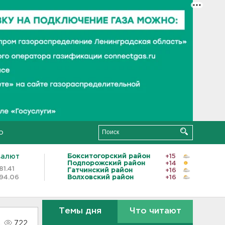
о
валют
Бокситогорский район
+15
Подпорожский район
+14
81.41
Гатчинский район
+16
94.06
Волховский район
+16
Темы дня
Что читают
722