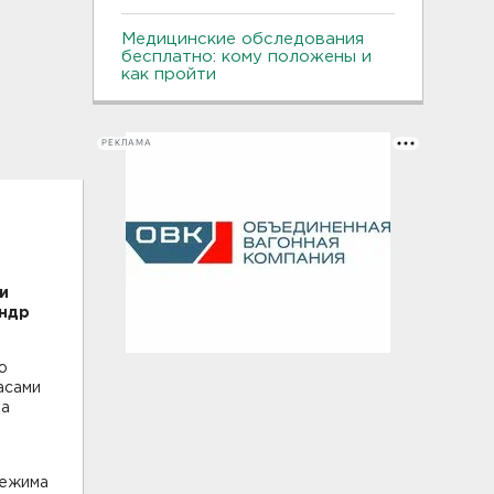
Медицинские обследования
бесплатно: кому положены и
как пройти
РЕКЛАМА
и
андр
ю
асами
за
режима