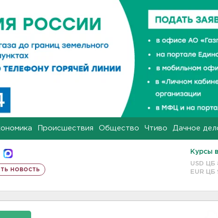
кономика
Происшествия
Общество
Чтиво
Дачное дел
Курсы 
USD ЦБ
ть новость
EUR ЦБ