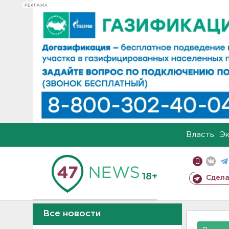
РЕКЛАМА
Власть
Э
18+
Сдела
Все новости