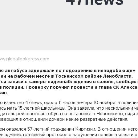
w.globallookpress.com
я автобуса задержали по подозрению в неподобающем
ии на рабочем месте в Тосненском районе Ленобласти.
ся записи с камеры видеонаблюдения в салоне, сообщил
в полиции. Проверку поручил провести и глава СК Алекс
кин.
о известно 47news, около 11 часов вечера 10 ноября в полици
сь мать 15-летней школьницы. Она заявила, что несколькими ч
дитель рейсового автобуса на остановке в Новолисино, сидя 
овершил в отношении дочери некие развратные действия.
м оказался 57-летний гражданин Киргизии. В отношении него
ен административный протокол о нарушении правил въезда и 