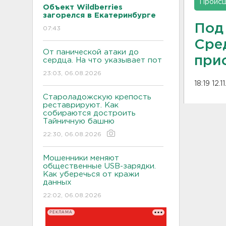
Проис
Объект Wildberries
загорелся в Екатеринбурге
Под
07:43
Сре
От панической атаки до
при
сердца. На что указывает пот
23:03, 06.08.2026
18:19 12.1
Староладожскую крепость
реставрируют. Как
собираются достроить
Тайничную башню
22:30, 06.08.2026
Мошенники меняют
общественные USB-зарядки.
Как уберечься от кражи
данных
22:02, 06.08.2026
РЕКЛАМА