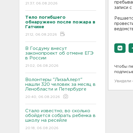
пребыва
21:37, 06.08.2026
записи с
Тело погибшего
Решаетс
обнаружено после пожара в
провест
Гатчине
ведомств
21:12, 06.08.2026
В Госдуму внесут
законопроект об отмене ЕГЭ
в России
21:02, 06.08.2026
Чтобы пе
подписы
Волонтеры "ЛизаАлерт"
Увидели
нашли 320 человек за месяц в
Ленобласти и Петербурге
20:40, 06.08.2026
Стало известно, во сколько
обойдется собрать ребенка в
школу на ресейле
20:18, 06.08.2026