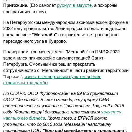
Пригожина
. (Его самолёт
рухнул в августе
, а похороны
превратились в шоу).
На Петербургском международном экономическом форуме в
2022 году правительство Ленинградской области подписало
соглашение с
"Мегалайн"
о строительстве транспортно-
пересадочного узла в Кудрово.
Подчеркнем, топ-менеджмент "Мегалайн" на ПМЭФ-2022
запомнился пикировкой с администрацией Санкт-
Петербурга. Смольный же решил прекратить
сотрудничество с "Мегалайном" в части развития территории
"Горская",
известным портовым пунктом времён
строительства дамбы
.
По СПАРК, ООО "Кудрово-лайн" на 99,9% принадлежит
ООО "Мегалайн". В свою очередь, эту фирму СМИ
последние годы связывали с Пригожиным. Так, ещё в 2016
году "Фонтанка.ру" доказывала, что компания
является
частью его бизнеса
. Кроме того, в ЕГРЮЛ можно
уточнить, что до 2015 года "Мегалайн" наполовину
принадлежал ООО
"Конкорд менеджмент и консалтинг"
.