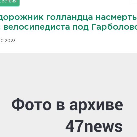
шествия
дорожник голландца насмерть
с велосипедиста под Гарболов
.10.2023