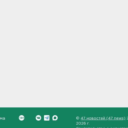
ма
©
47 новостей (47 news)
2026 г.