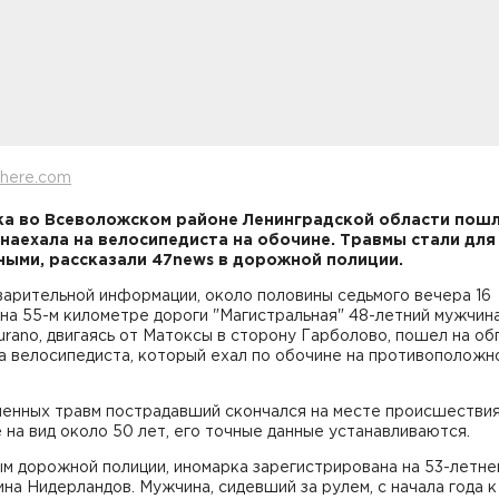
here.com
а во Всеволожском районе Ленинградской области пошл
 наехала на велосипедиста на обочине. Травмы стали для
ыми, рассказали 47news в дорожной полиции.
арительной информации, около половины седьмого вечера 16
на 55-м километре дороги "Магистральная" 48-летний мужчина
urano, двигаясь от Матоксы в сторону Гарболово, пошел на об
а велосипедиста, который ехал по обочине на противоположн
ченных травм пострадавший скончался на месте происшествия
на вид около 50 лет, его точные данные устанавливаются.
м дорожной полиции, иномарка зарегистрирована на 53-летне
на Нидерландов. Мужчина, сидевший за рулем, с начала года к