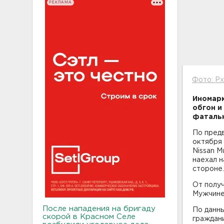
РЕКЛАМА
Фото: Px
Иномарк
обгон и
фатальн
По предв
октября 
Nissan M
наехал н
стороне.
От полу
Мужчине 
После нападения на бригаду
По данны
скорой в Красном Селе
граждани