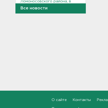
Ломоносовского района, в
Рощино - день поселка
Все новости
12:05
Под Киришами задержали
мужчину, который отправил
соседа палкой в больницу
11:44
"Хотел проверить на
прочность". Житель
Соснового Бора оторвал
руку памятнику воинам
11:15
В Красном Селе избили
бригаду скорой помощи.
Агрессор задержан
11:04
О сайте
Контакты
Рекла
Рыбаков эвакуировали с
Ладожского озера у Назии