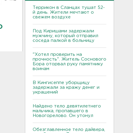
Террикон в Сланцах тушат 52-
й день. Жители мечтают о
свежем воздухе
о
Под Киришами задержали
мужчину, который отправил
соседа палкой в больницу
"Хотел проверить на
прочность". Житель Соснового
Бора оторвал руку памятнику
воинам
В Кингисеппе уборщицу
задержали за кражу денег и
украшений
Найдено тело девятилетнего
мальчика, пропавшего в
Новогорелово. Он утонул
Обезглавленное тело дайвера,