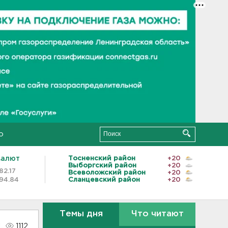
о
валют
Тосненский район
+20
Выборгский район
+20
82.17
Всеволожский район
+20
94.84
Сланцевский район
+20
Темы дня
Что читают
1112