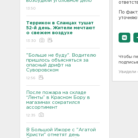
возбудили уголовное дело
ответст
13:50
По факт
уточняю
Террикон в Сланцах тушат
52-й день. Жители мечтают
о свежем воздухе
13:30
"Больше не буду". Водителю
Чтобы пе
пришлось объясняться за
подписы
опасный дрифт на
Суворовском
Увидели
12:56
После пожара на складе
“Ленты” в Красном Бору в
магазинах сократился
ассортимент
12:35
В Большой Ижоре с "Агатой
Кристи" отметят день