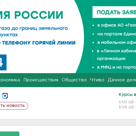
кономика
Происшествия
Общество
Чтиво
Дачное дел
Курсы 
USD ЦБ
ть новость
EUR ЦБ