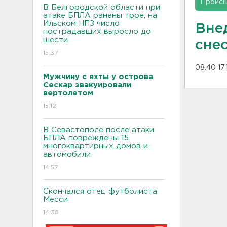
Проис
В Белгородской области при
атаке БПЛА ранены трое, на
Ильском НПЗ число
Вне
пострадавших выросло до
шести
сне
15:37
08:40 17
Мужчину с яхты у острова
Сескар эвакуировали
вертолетом
15:12
В Севастополе после атаки
БПЛА повреждены 15
многоквартирных домов и
автомобили
14:57
Скончался отец футболиста
Месси
14:38