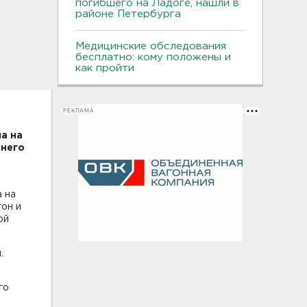
погибшего на Ладоге, нашли в
районе Петербурга
Медицинские обследования
бесплатно: кому положены и
как пройти
РЕКЛАМА
а на
 него
 на
гон и
ой
.
го