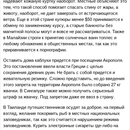
надевают кожаную куртку наоборот. Местные объясняют это
тем, что такой способ помогает спасать спину от жары, а
животу, наоборот, не дает замерзать от встречающегося
ветра. Еще в этой стране купюры менее $50 принимаются к
обмену по заниженному курсу, а старые банкноты без
магнитной полосы могут и вовсе не рассматриваться. Также
в Малайзии строги к принятию солнечных ванн топлес и
любому обнажению в общественных местах, так как это
приравнивается к порнографии.
Оставить дома каблуки придется при посещении Акрополя.
Это постановление ввели власти Греции с целью
сохранения древних руин. Не брать с собой придется и
жевательную резинку. Сложно представить, но до введения
этого запрета на территории Акрополя было собрано 27 кг
жвачки. В Сингапуре также можно получить серьезный
штраф за жвачку. Под запретом даже ее ввоз в страну.
В Таиланде путешественников осудят за доброе, на первый
взгляд, желание покормить рыб в местных национальных
заповедниках, так как это считается нарушением режима
заповедников. Курить электронные сигареты где-либо на