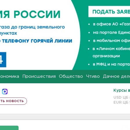
кономика
Происшествия
Общество
Чтиво
Дачное дел
Курсы 
USD ЦБ
ть новость
EUR ЦБ