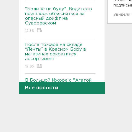
Чтобы пе
подписы
"Больше не буду". Водителю
пришлось объясняться за
Увидели
опасный дрифт на
Суворовском
12:56
После пожара на складе
“Ленты” в Красном Бору в
магазинах сократился
ассортимент
12:35
В Большой Ижоре с "Агатой
Кристи" отметят день
Все новости
Ломоносовского района, в
Рощино - день поселка
12:05
Под Киришами задержали
мужчину, который отправил
соседа палкой в больницу