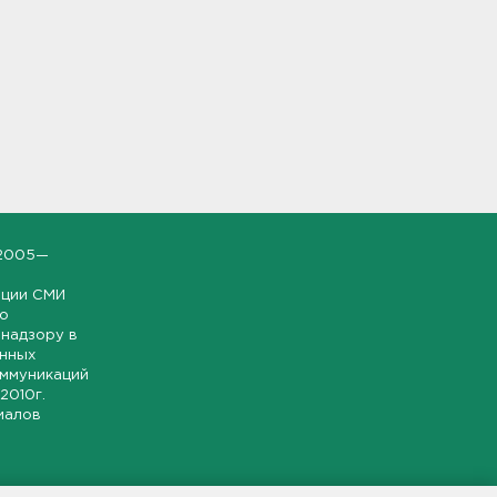
2005—
ации СМИ
но
надзору в
онных
оммуникаций
 2010г.
иалов