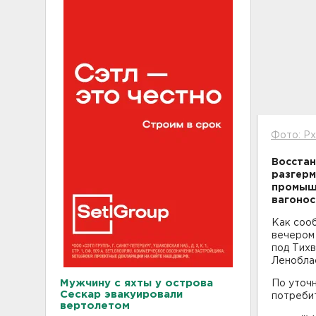
Фото: Px
Восстан
разгерм
промышл
вагонос
Как соо
вечером 
под Тихв
Ленобла
Мужчину с яхты у острова
По уточн
Сескар эвакуировали
потребит
вертолетом