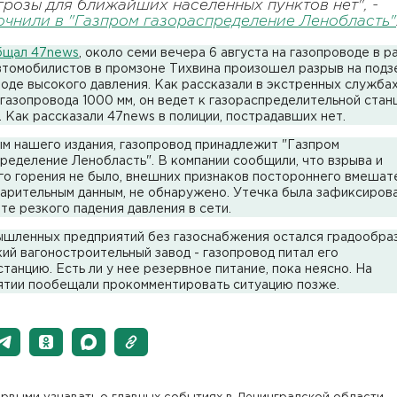
грозы для ближайших населенных пунктов нет", -
очнили в "Газпром газораспределение Ленобласть"
бщал 47news
, около семи вечера 6 августа на газопроводе в р
втомобилистов в промзоне Тихвина произошел разрыв на под
оде высокого давления. Как рассказали в экстренных службах
газопровода 1000 мм, он ведет к газораспределительной стан
. Как рассказали 47news в полиции, пострадавших нет.
м нашего издания, газопровод принадлежит "Газпром
ределение Ленобласть". В компании сообщили, что взрыва и
о горения не было, внешних признаков постороннего вмешате
арительным данным, не обнаружено. Утечка была зафиксирова
те резкого падения давления в сети.
ышленных предприятий без газоснабжения остался градообр
ий вагоностроительный завод - газопровод питал его
танцию. Есть ли у нее резервное питание, пока неясно. На
ятии пообещали прокомментировать ситуацию позже.