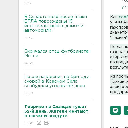
"У
15:12
ут
В Севастополе после атаки
Как
соо
БПЛА повреждены 15
улицы А
многоквартирных домов и
газопров
автомобили
диаметр 
"Тихвин"
14:57
По данны
Скончался отец футболиста
газорасп
Месси
открытог
по предв
14:38
результа
После нападения на бригаду
Из пром
скорой в Красном Селе
Тихвинск
возбудили уголовное дело
электрос
предпри
13:50
Террикон в Сланцах тушат
52-й день. Жители мечтают
о свежем воздухе
13:30