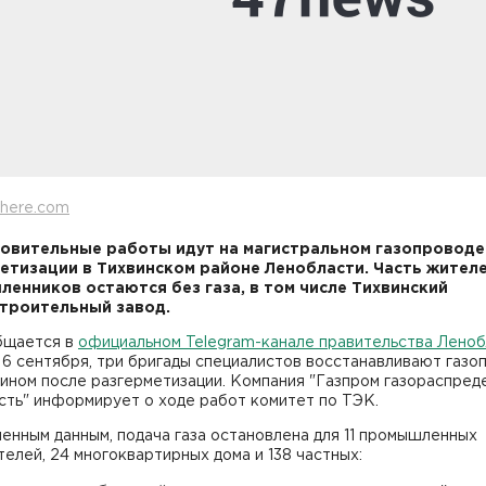
here.com
овительные работы идут на магистральном газопроводе
етизации в Тихвинском районе Ленобласти. Часть жителе
енников остаются без газа, в том числе Тихвинский
троительный завод.
бщается в
официальном Telegram-канале правительства Леноб
6 сентября, три бригады специалистов восстанавливают газо
ином после разгерметизации. Компания "Газпром газораспред
сть" информирует о ходе работ комитет по ТЭК.
енным данным, подача газа остановлена для 11 промышленных
елей, 24 многоквартирных дома и 138 частных: