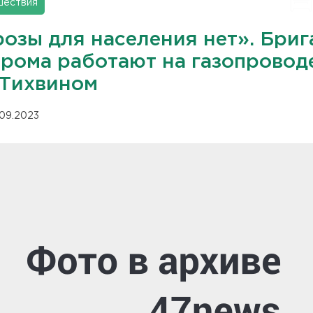
шествия
розы для населения нет». Бри
прома работают на газопровод
 Тихвином
.09.2023