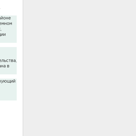
.
айоне
земном
,
ции
льства,
на в
азующий