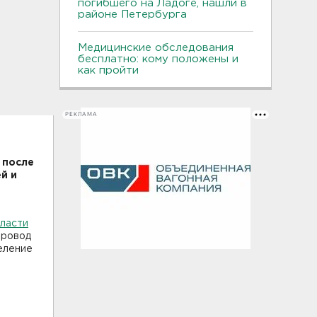
погибшего на Ладоге, нашли в
районе Петербурга
Медицинские обследования
бесплатно: кому положены и
как пройти
РЕКЛАМА
 после
й и
ласти
провод
еление