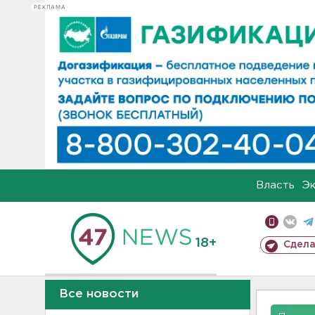
РЕКЛАМА
Власть
Э
18+
Сдела
Все новости