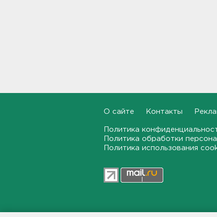
11:44
"Хотел проверить на
прочность". Житель
Соснового Бора оторвал
руку памятнику воинам
11:15
В Красном Селе избили
бригаду скорой помощи.
Агрессор задержан
11:04
О сайте
Контакты
Рекла
Политика конфиденциальнос
Рыбаков эвакуировали с
Политика обработки персона
Ладожского озера у Назии
Политика использования coo
10:37
В Кингисеппе уборщицу
задержали за кражу денег и
украшений
10:17