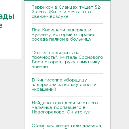
Террикон в Сланцах тушат 52-
й день. Жители мечтают о
гады
свежем воздухе
е
Под Киришами задержали
мужчину, который отправил
соседа палкой в больницу
"Хотел проверить на
прочность". Житель Соснового
Бора оторвал руку памятнику
воинам
В Кингисеппе уборщицу
задержали за кражу денег и
украшений
Найдено тело девятилетнего
мальчика, пропавшего в
Новогорелово. Он утонул
Обезглавленное тело дайвера,