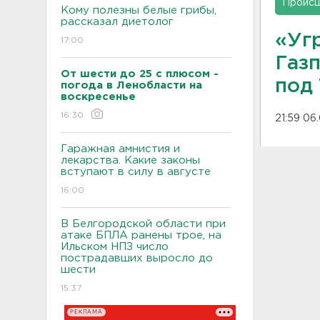
Проис
Кому полезны белые грибы,
рассказал диетолог
«Уг
17:00
Газ
От шести до 25 с плюсом -
под
погода в Ленобласти на
воскресенье
16:30
21:59 06
Гаражная амнистия и
лекарства. Какие законы
вступают в силу в августе
16:00
В Белгородской области при
атаке БПЛА ранены трое, на
Ильском НПЗ число
пострадавших выросло до
шести
15:37
РЕКЛАМА