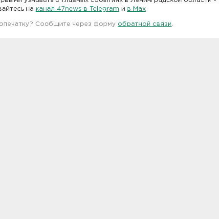
рвыми узнавать о главных событиях в Ленинградской области -
вайтесь на
канал 47news в Telegram
и
в Maх
 опечатку? Сообщите через форму
обратной связи
.