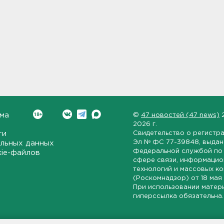
ма
©
47 новостей (47 news)
2026 г.
ти
Свидетельство о регистр
Эл № ФС 77-39848
, выда
льных данных
Федеральной службой по 
kie-файлов
сфере связи, информаци
технологий и массовых к
(Роскомнадзор) от
18 мая
При использовании матер
гиперссылка обязательна.