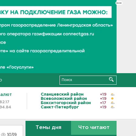
о
валют
Сланцевский район
+19
Всеволожский район
+19
82.17
Бокситогорский район
+17
94.84
Санкт-Петербург
+19
Темы дня
Что читают
1039