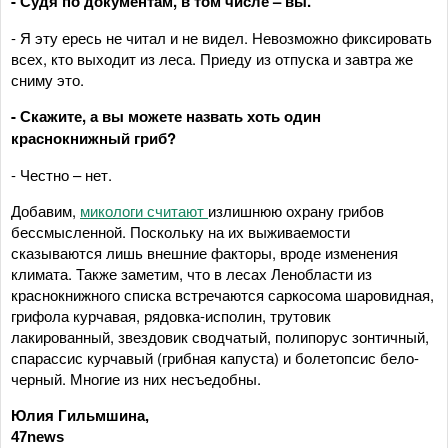
- Судя по документам, в том числе – вы.
- Я эту ересь не читал и не видел. Невозможно фиксировать
всех, кто выходит из леса. Приеду из отпуска и завтра же
сниму это.
- Скажите, а вы можете назвать хоть один
краснокнижный гриб?
- Честно – нет.
Добавим,
микологи считают
излишнюю охрану грибов
бессмысленной. Поскольку на их выживаемости
сказываются лишь внешние факторы, вроде изменения
климата. Также заметим, что в лесах Ленобласти из
краснокнижного списка встречаются саркосома шаровидная,
грифола курчавая, рядовка-исполин, трутовик
лакированный, звездовик сводчатый, полипорус зонтичный,
спарассис курчавый (грибная капуста) и болетопсис бело-
черный. Многие из них несъедобны.
Юлия Гильмшина,
47news