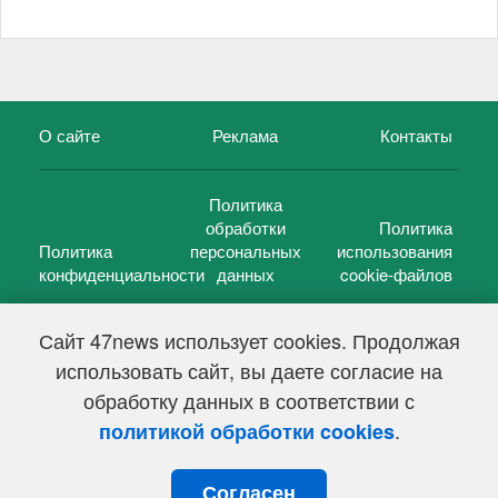
О сайте
Реклама
Контакты
Политика
обработки
Политика
Политика
персональных
использования
конфиденциальности
данных
cookie-файлов
Сайт 47news использует cookies. Продолжая
использовать сайт, вы даете согласие на
©
47 новостей (47 news)
2005 — 2026 г.
обработку данных в соответствии с
Свидетельство о регистрации СМИ Эл № ФС 77-39848, выдано
Федеральной службой по надзору в сфере связи,
.
политикой обработки cookies
информационных технологий и массовых коммуникаций
(Роскомнадзор) от 18 мая 2010г.
Согласен