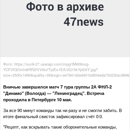
Фото: https://sun9-27.userapi.com/impg/IM606vsg-
YCFVfQOmhdtRR2fVV6tzfTpiEs1EA/0Q15kYp53tY.jpg?
size=2500x1990&quality=95&sign=a4784142ed401bd654eda70023facd99&
Вничью завершился матч 7 тура группы 2А ФНЛ-2
"Динамо" (Вологда) — "Ленинградец". Встреча
проходила в Петербурге 10 мая.
За все 90 минут команды так ни разу и не смогли забить. В
итоге финальный свисток зафиксировал счёт 0:0.
"Рецепт, как вскрывать такие оборонительные команды,