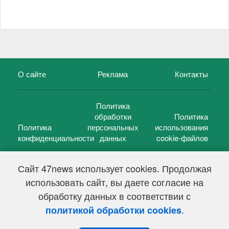
О сайте
Реклама
Контакты
Политика
обработки
Политика
Политика
персональных
использования
конфиденциальности
данных
cookie-файлов
Сайт 47news использует cookies. Продолжая
использовать сайт, вы даете согласие на
©
47 новостей (47 news)
2005 — 2026 г.
обработку данных в соответствии с
Свидетельство о регистрации СМИ Эл № ФС 77-39848, выдано
Федеральной службой по надзору в сфере связи,
.
политикой обработки cookies
информационных технологий и массовых коммуникаций
(Роскомнадзор) от 18 мая 2010г.