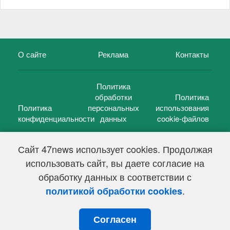
О сайте
Реклама
Контакты
Политика
обработки
Политика
Политика
персональных
использования
конфиденциальности
данных
cookie-файлов
Сайт 47news использует cookies. Продолжая
использовать сайт, вы даете согласие на
©
47 новостей (47 news)
2005 — 2026 г.
обработку данных в соответствии с
Свидетельство о регистрации СМИ Эл № ФС 77-39848, выдано
Федеральной службой по надзору в сфере связи,
.
политикой обработки cookies
информационных технологий и массовых коммуникаций
(Роскомнадзор) от 18 мая 2010г.
Согласен