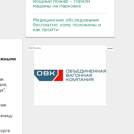
мощный пожар – горели
машины на парковке
Медицинские обследования
бесплатно: кому положены и
как пройти
РЕКЛАМА
лыжными
ак
аля,
а",
ник
леницу
орге.