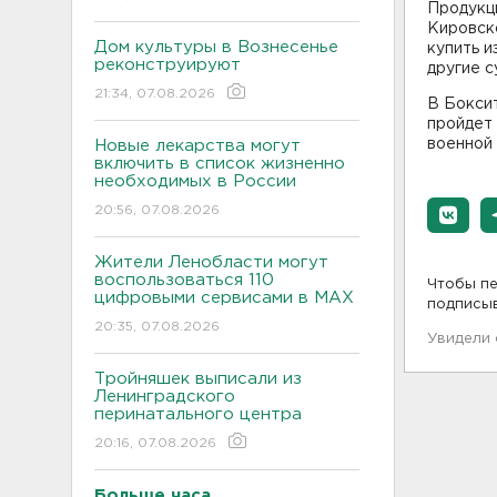
Продукци
Кировско
Дом культуры в Вознесенье
купить и
реконструируют
другие с
21:34, 07.08.2026
В Боксит
пройдет 
военной
Новые лекарства могут
включить в список жизненно
необходимых в России
20:56, 07.08.2026
Жители Ленобласти могут
воспользоваться 110
Чтобы пе
цифровыми сервисами в МАХ
подписы
20:35, 07.08.2026
Увидели
Тройняшек выписали из
Ленинградского
перинатального центра
20:16, 07.08.2026
Больше часа.