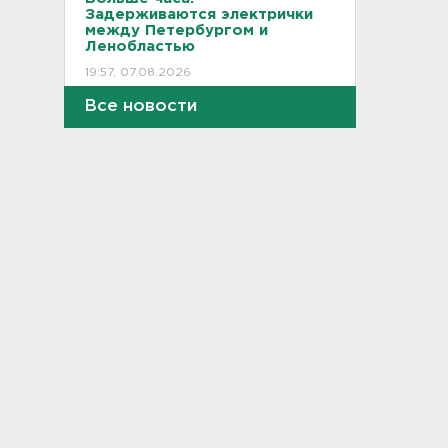
Задерживаются электрички
между Петербургом и
Ленобластью
19:57, 07.08.2026
Все новости
В Гатчине два
спецтранспорта не поделили
дорогу
19:36, 07.08.2026
Медведи Бу и Тяпа из «Дома
тигра» в Ленобласти
долетели до Ирландии
19:17, 07.08.2026
Больше десятка человек
утонули в Ленобласти за
июль
18:58, 07.08.2026
Задерживаются "Сапсаны" из