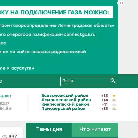
о
валют
Всеволожский район
+13
Ломоносовский район
+14
82.17
Кингисеппский район
+11
94.84
Приозерский район
+13
Темы дня
Что читают
667