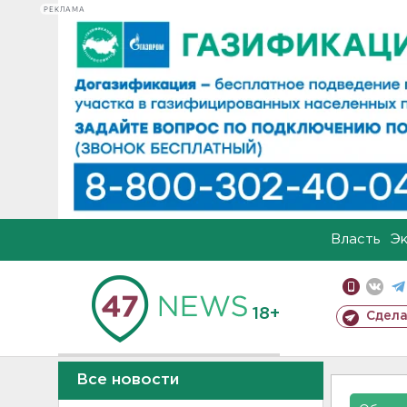
РЕКЛАМА
Власть
Э
18+
Сдела
Все новости