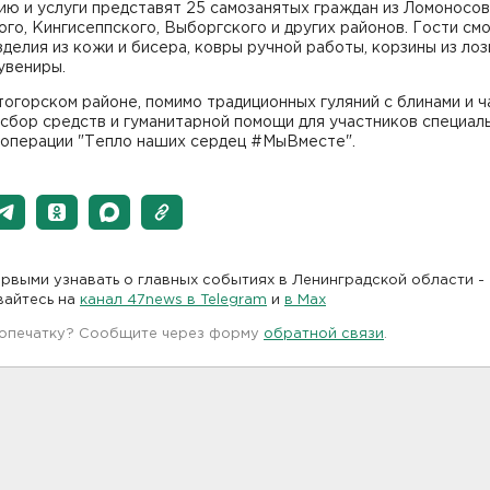
ю и услуги представят 25 самозанятых граждан из Ломоносов
го, Кингисеппского, Выборгского и других районов. Гости см
зделия из кожи и бисера, ковры ручной работы, корзины из лоз
увениры.
огорском районе, помимо традиционных гуляний с блинами и ч
сбор средств и гуманитарной помощи для участников специал
 операции "Тепло наших сердец #МыВместе".
рвыми узнавать о главных событиях в Ленинградской области -
вайтесь на
канал 47news в Telegram
и
в Maх
 опечатку? Сообщите через форму
обратной связи
.