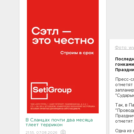
Фото: ww
Последн
гонками
Праздни
Пресс-сл
отметят 
заплани
"Сударын
Так, в 
"Проводы
Праздни
В Сланцах почти два месяца
отметят 
тлеет террикон
Одна из 
21:55, 07.08.2026