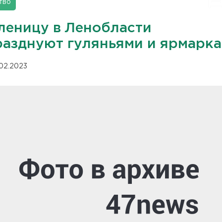
тво
леницу в Ленобласти
разднуют гуляньями и ярмарк
.02.2023