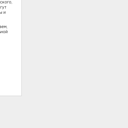
ского,
огут
ы и
аем,
ьной