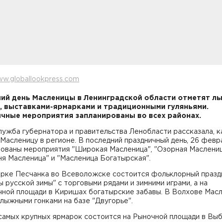
w.globallookpress.com
ий день Масленицы в Ленинградской области отметят 
, выставками-ярмарками и традиционными гуляньями.
чные мероприятия запланированы во всех районах.
ужба губернатора и правительства Ленобласти рассказала, к
Масленицу в регионе. В последний праздничный день, 26 февр
рованы мероприятия "Широкая Масленица", "Озорная Маслениц
я Масленица" и "Масленица Богатырская".
Парке Песчанка во Всеволожске состоится фольклорный празд
 русской зимы" с торговыми рядами и зимними играми, а на
чной площади в Киришах богатырские забавы. В Волхове Мас
лыжными гонками на базе "Двугорье".
самых крупных ярмарок состоится на Рыночной площади в Выб