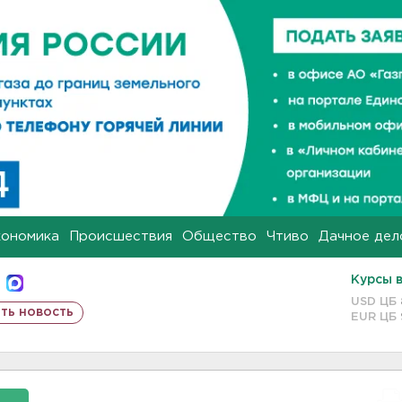
кономика
Происшествия
Общество
Чтиво
Дачное дел
Курсы 
USD ЦБ
ть новость
EUR ЦБ