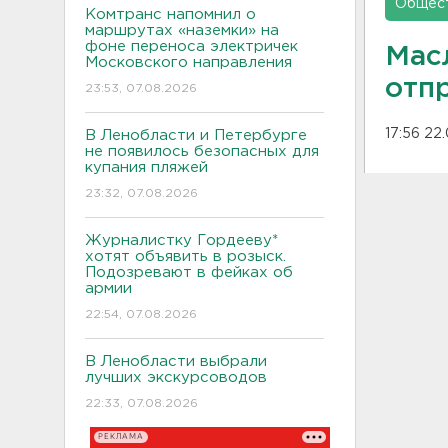
Общес
Комтранс напомнил о
маршрутах «наземки» на
фоне переноса электричек
Мас
Московского направления
отп
23:53, 07.08.2026
17:56 22
В Ленобласти и Петербурге
не появилось безопасных для
купания пляжей
23:32, 07.08.2026
Журналистку Гордееву*
хотят объявить в розыск.
Подозревают в фейках об
армии
22:54, 07.08.2026
В Ленобласти выбрали
лучших экскурсоводов
22:33, 07.08.2026
РЕКЛАМА