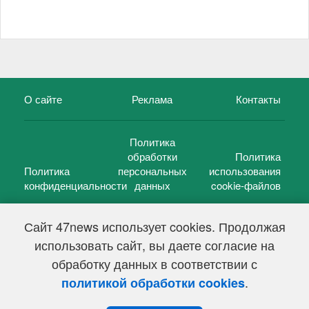
О сайте
Реклама
Контакты
Политика
обработки
Политика
Политика
персональных
использования
конфиденциальности
данных
cookie-файлов
Сайт 47news использует cookies. Продолжая
использовать сайт, вы даете согласие на
©
47 новостей (47 news)
2005 — 2026 г.
обработку данных в соответствии с
Свидетельство о регистрации СМИ Эл № ФС 77-39848, выдано
Федеральной службой по надзору в сфере связи,
.
политикой обработки cookies
информационных технологий и массовых коммуникаций
(Роскомнадзор) от 18 мая 2010г.