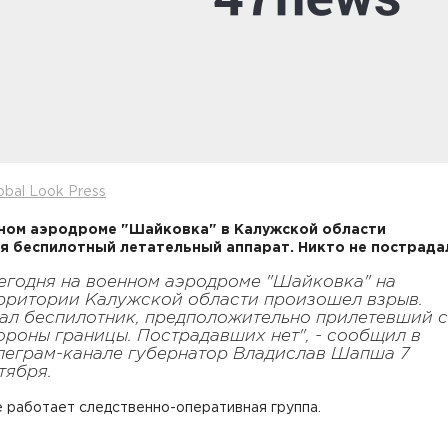
obal Look Press
ном аэродроме "Шайковка" в Калужской области
я беспилотный летательный аппарат. Никто не пострада
егодня на военном аэродроме "Шайковка" на
рритории Калужской области произошел взрыв.
ал беспилотник, предположительно прилетевший 
ороны границы. Пострадавших нет", - сообщил в
леграм-канале губернатор Владислав Шапша 7
тября.
 работает следственно-оперативная группа.