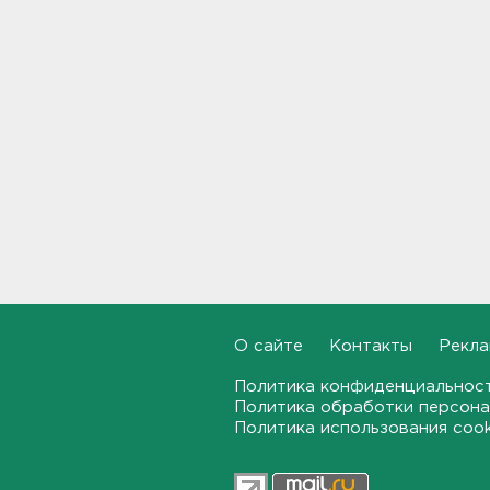
Задерживаются электрички
между Петербургом и
Ленобластью
19:57, 07.08.2026
В Гатчине два
спецтранспорта не поделили
дорогу
19:36, 07.08.2026
Медведи Бу и Тяпа из «Дома
тигра» в Ленобласти
долетели до Ирландии
19:17, 07.08.2026
О сайте
Контакты
Рекла
Больше десятка человек
утонули в Ленобласти за
Политика конфиденциальнос
июль
Политика обработки персона
18:58, 07.08.2026
Политика использования coo
Задерживаются "Сапсаны" из