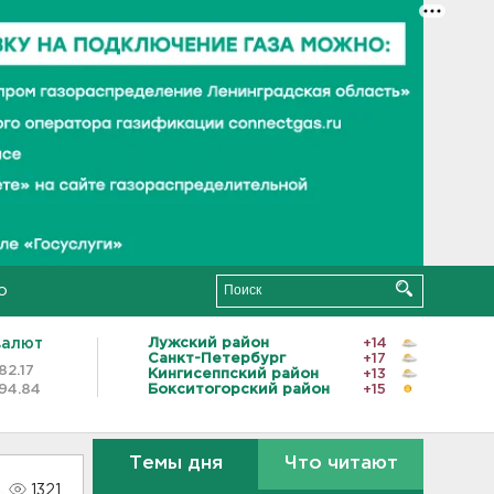
о
валют
Лужский район
+14
Санкт-Петербург
+17
82.17
Кингисеппский район
+13
94.84
Бокситогорский район
+15
Темы дня
Что читают
1321