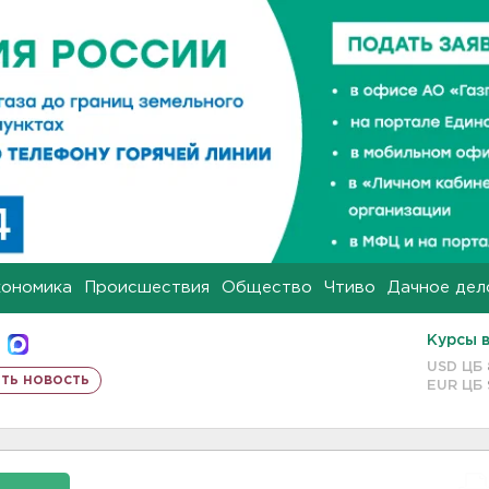
кономика
Происшествия
Общество
Чтиво
Дачное дел
Курсы 
USD ЦБ
ть новость
EUR ЦБ