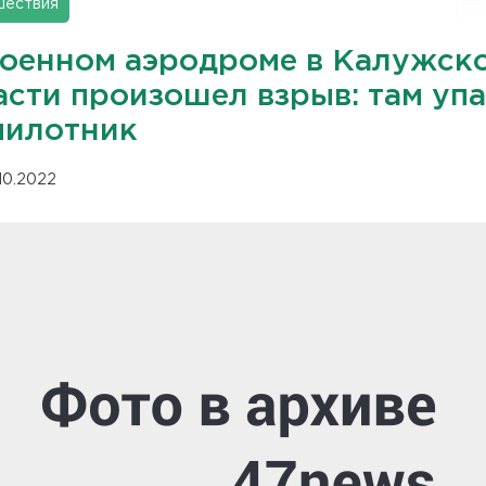
шествия
военном аэродроме в Калужск
асти произошел взрыв: там уп
пилотник
.10.2022