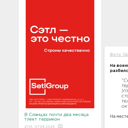
Фото: Gl
На воен
разбилс
"С
те
Уп
ст
те
ок
В Сланцах почти два месяца
На месте
тлеет террикон
21:55, 07.08.2026