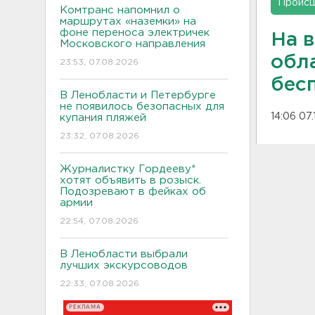
Проис
Комтранс напомнил о
маршрутах «наземки» на
фоне переноса электричек
На 
Московского направления
обл
23:53, 07.08.2026
бес
В Ленобласти и Петербурге
не появилось безопасных для
14:06 07
купания пляжей
23:32, 07.08.2026
Журналистку Гордееву*
хотят объявить в розыск.
Подозревают в фейках об
армии
22:54, 07.08.2026
В Ленобласти выбрали
лучших экскурсоводов
22:33, 07.08.2026
РЕКЛАМА