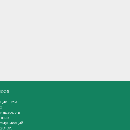
2005—
ации СМИ
но
надзору в
онных
оммуникаций
 2010г.