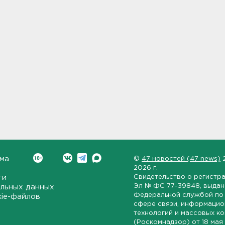
ма
©
47 новостей (47 news)
2026 г.
ти
Свидетельство о регистр
Эл № ФС 77-39848
, выда
льных данных
Федеральной службой по 
kie-файлов
сфере связи, информаци
технологий и массовых к
(Роскомнадзор) от
18 мая