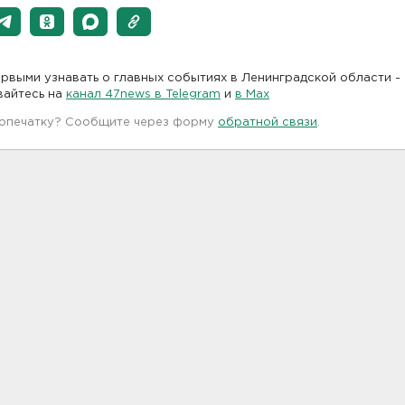
рвыми узнавать о главных событиях в Ленинградской области -
вайтесь на
канал 47news в Telegram
и
в Maх
 опечатку? Сообщите через форму
обратной связи
.