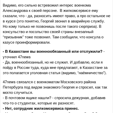
Видимо, его сильно встревожил интерес военкома
Александрова к своей персоне. В жилкомсервисе ему
сказали, что - да, разносить имеют право, а про остальное не
в курсе (это понятно, Георгий звонил в аварийную службу.
Но кому только не позвонишь после такого сюрприза). В
консульство и посольство своей страны внезапный
“призывник” тоже позвонил. Там сообщили, что консула о
казусе проинформировали.
- В Казахстане вы военнообязанный или отслужили?
-
уточнил 47news
- Да, военнообязанный, но не служил. И добавлю, если я
пойду в России туда, куда мне предлагают, в Казахстане за
это полагается уголовная статья (видимо, “наёмничество”).
47news связался с военкоматом Московского района
Петербурга под видом знакомого Георгия и спросил, как так
могло случиться.
- В почтовом ящике нашли? - спросила дежурная, добавив
что-то о студентах, которые их разносят.
- Нет, сотрудник жилкомсервиса принес.