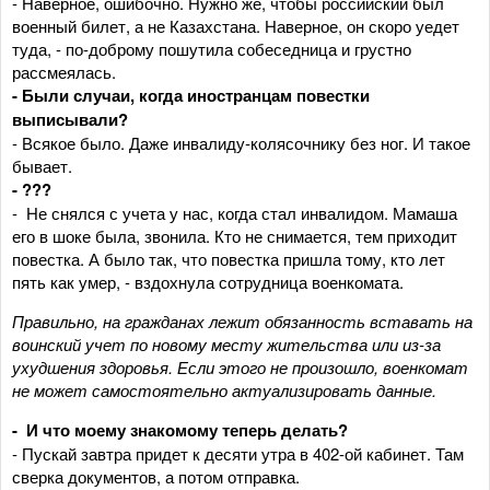
- Наверное, ошибочно. Нужно же, чтобы российский был
военный билет, а не Казахстана. Наверное, он скоро уедет
туда, - по-доброму пошутила собеседница и грустно
рассмеялась.
- Были случаи, когда иностранцам повестки
выписывали?
- Всякое было. Даже инвалиду-колясочнику без ног. И такое
бывает.
- ???
- Не снялся с учета у нас, когда стал инвалидом. Мамаша
его в шоке была, звонила. Кто не снимается, тем приходит
повестка. А было так, что повестка пришла тому, кто лет
пять как умер, - вздохнула сотрудница военкомата.
Правильно, на гражданах лежит обязанность вставать на
воинский учет по новому месту жительства или из-за
ухудшения здоровья. Если этого не произошло, военкомат
не может самостоятельно актуализировать данные.
- И что моему знакомому теперь делать?
- Пускай завтра придет к десяти утра в 402-ой кабинет. Там
сверка документов, а потом отправка.