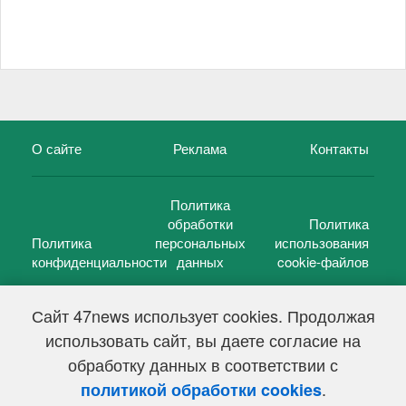
О сайте
Реклама
Контакты
Политика
обработки
Политика
Политика
персональных
использования
конфиденциальности
данных
cookie-файлов
Сайт 47news использует cookies. Продолжая
использовать сайт, вы даете согласие на
©
47 новостей (47 news)
2005 — 2026 г.
обработку данных в соответствии с
Свидетельство о регистрации СМИ Эл № ФС 77-39848, выдано
Федеральной службой по надзору в сфере связи,
.
политикой обработки cookies
информационных технологий и массовых коммуникаций