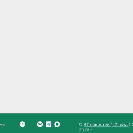
ма
©
47 новостей (47 news)
2026 г.