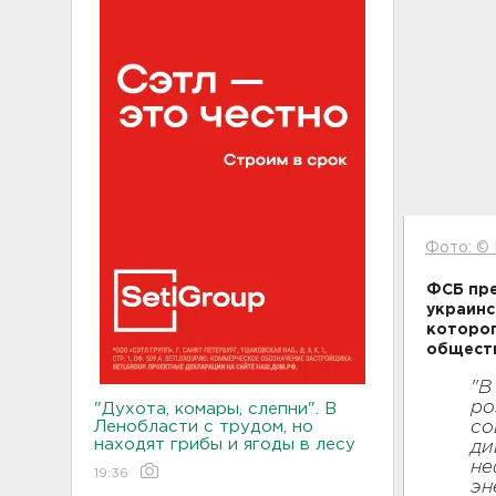
Фото: ©
ФСБ пре
украинс
которог
обществ
"В
ро
"Духота, комары, слепни". В
Ленобласти с трудом, но
со
находят грибы и ягоды в лесу
ди
не
19:36
эн