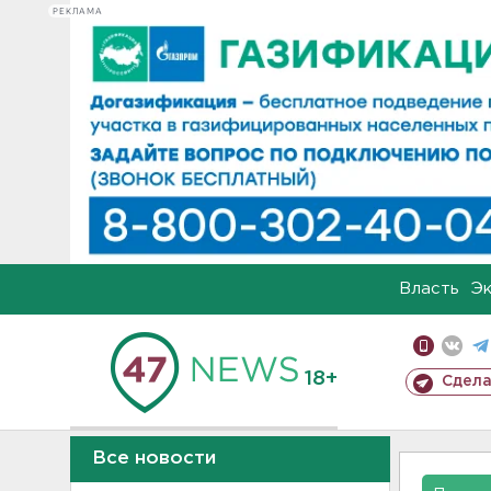
РЕКЛАМА
Власть
Э
18+
Сдела
Все новости