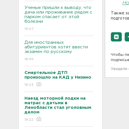
Но
Ученые пришли к выводу, что
дача или проживание рядом с
Также з
парком спасает от этой
подготов
болезни
19:07
Для иностранных
абитуриентов хотят ввести
экзамен по русскому
Чтобы пе
18:49
подписы
Увидели
Смертельное ДТП
произошло на КАД у Низино
18:23
Наезд моторной лодки на
матрас с детьми в
Ленобласти стал уголовным
делом
18:22