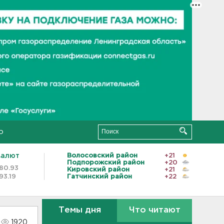
о
валют
Волосовский район
+21
Подпорожский район
+20
80.93
Кировский район
+21
93.19
Гатчинский район
+22
Темы дня
Что читают
1920