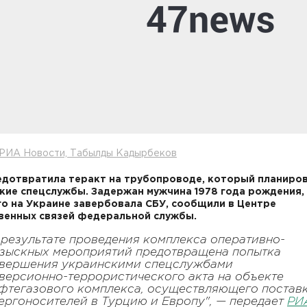
 РИА Новости, Табылды Кадырбеков
дотвратила теракт на трубопроводе, который планиро
кие спецслужбы. Задержан мужчина 1978 года рождения,
о на Украине завербовала СБУ, сообщили в Центре
енных связей федеральной службы.
 результате проведения комплекса оперативно-
зыскных мероприятий предотвращена попытка
вершения украинскими спецслужбами
версионно-террористического акта на объекте
фтегазового комплекса, осуществляющего постав
ергоносителей в Турцию и Европу", — передает
РИ