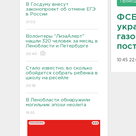
Проис
В Госдуму внесут
законопроект об отмене ЕГЭ
в России
ФСБ
21:02
укр
газ
Волонтеры "ЛизаАлерт"
нашли 320 человек за месяц в
пос
Ленобласти и Петербурге
20:40
10:45 22
Стало известно, во сколько
обойдется собрать ребенка в
школу на ресейле
20:18
В Ленобласти обнаружили
могильник эпохи неолита
19:55
РЕКЛАМА