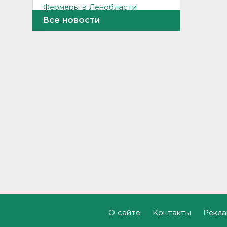
Фермеры в Ленобласти
смогут получить до 8 млн
Все новости
рублей на развитие
хозяйства
18:07
На "Сортавалу" съехались
спасатели и дорожники.
Отрабатывали легенду о
крупном ДТП
17:50
В пятницу вузы публикуют
списки. Ленобласть подвела
итоги приемной
кампании-2026
17:36
Руководителя ячейки
мормонов из Выборга
задержали за
О сайте
Контакты
Рекла
финансирование ФБК*