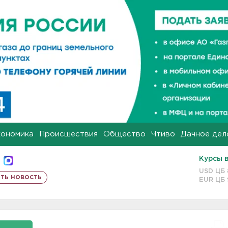
кономика
Происшествия
Общество
Чтиво
Дачное дел
Курсы 
USD ЦБ
ть новость
EUR ЦБ