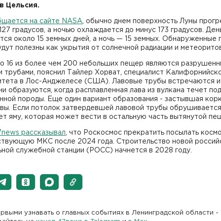
в Цельсия.
бщается на сайте NASA
, обычно днем поверхность Луны прог
127 градусов, а ночью охлаждается до минус 173 градусов. Ден
тся около 15 земных дней, а ночь — 15 земных. Обнаруженные
дут полезны как укрытия от солнечной радиации и метеоритов
о 16 из более чем 200 небольших пещер являются разрушен
и трубами, пояснил Тайлер Хорват, специалист Калифорнийск
итета в Лос-Анджелесе (США). Лавовые трубы встречаются и
ни образуются, когда расплавленная лава из вулкана течет по
ной породы. Еще один вариант образования - застывшая корк
авы. Если потолок затвердевшей лавовой трубы обрушивается
т яму, которая может вести в остальную часть вытянутой пе
7news рассказывал
, что Роскосмос прекратить посылать косм
ствующую МКС после 2024 года. Строительство новой россий
ной служебной станции (РОСС) начнется в 2028 году.
рвыми узнавать о главных событиях в Ленинградской области -