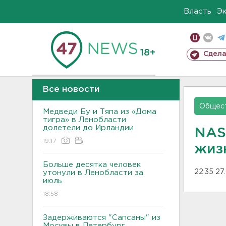
Власть
Э
18+
Сдела
Все новости
Общес
Медведи Бу и Тяпа из «Дома
тигра» в Ленобласти
долетели до Ирландии
NAS
19:17
жиз
Больше десятка человек
22:35 27
утонули в Ленобласти за
июль
18:58
Задерживаются "Сапсаны" из
Москвы в Петербург