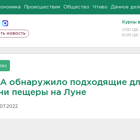
кономика
Происшествия
Общество
Чтиво
Дачное дел
Курсы 
USD ЦБ
ть новость
EUR ЦБ
тво
A обнаружило подходящие д
ни пещеры на Луне
.07.2022