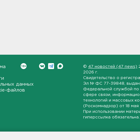
ма
©
47 новостей (47 news)
2026 г.
ти
Свидетельство о регистр
Эл № ФС 77-39848
, выда
льных данных
Федеральной службой по 
kie-файлов
сфере связи, информаци
технологий и массовых к
(Роскомнадзор) от
18 мая
При использовании матер
гиперссылка обязательна.
ет-издание, направленное на всестороннее освещение политиче