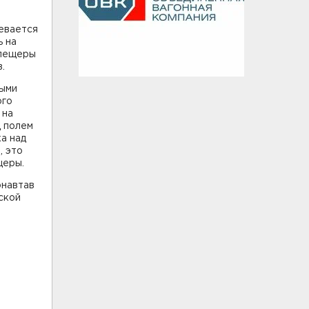
ревается
ь на
 пещеры
.
ными
ого
 на
д полем
а над
, это
щеры.
онавтав
ской