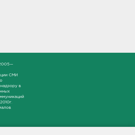
2005—
ации СМИ
но
надзору в
онных
оммуникаций
 2010г.
иалов
ской и