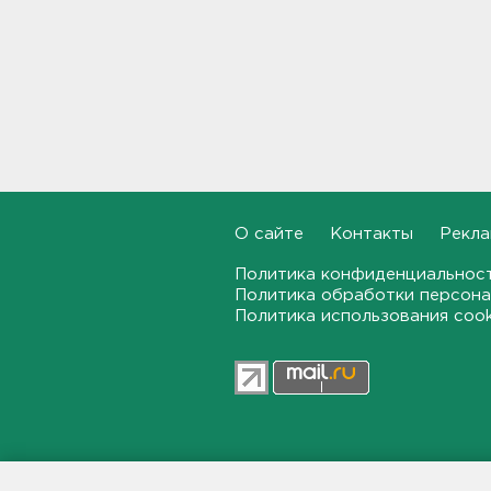
В магазин — с арматурой. В
Шушарах дама добывала
товар не голыми руками
15:58
Товары Wildberries будут
храниться и на партнерских
складах
15:43
О сайте
Контакты
Рекла
Под Тосно блокировали
Политика конфиденциальнос
доступ самосвалов ещё на
Политика обработки персона
одну стройплощадку ВСМ
Политика использования coo
15:27
Обезглавленное тело
дайвера, погибшего на
Ладоге, нашли в районе
Петербурга
15:12
47news.ru — независимое интерн