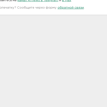
вайтесь на
канал 47news в Telegram
и
в Maх
 опечатку? Сообщите через форму
обратной связи
.