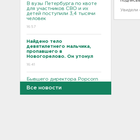
подписы
В вузы Петербурга по квоте
для участников СВО и их
Увидели
детей поступили 3,4 тысячи
человек
16:57
Найдено тело
девятилетнего мальчика,
пропавшего в
Новогорелово. Он утонул
16:41
Бывшего директора Popcorn
Books приговорили к 4 годам
Все новости
условно
16:16
Выходные в Ленобласти
порадуют теплом. Но
местами будет дождливо и
ветрено
16:02