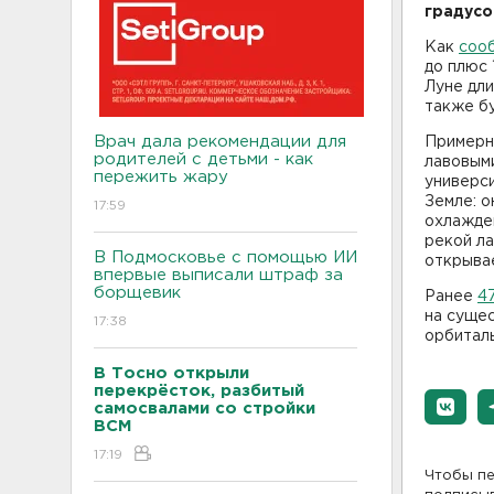
градусо
Как
соо
до плюс 
Луне дли
также бу
Врач дала рекомендации для
Примерн
родителей с детьми - как
лавовым
пережить жару
универс
Земле: о
17:59
охлажден
рекой л
В Подмосковье с помощью ИИ
открывае
впервые выписали штраф за
борщевик
Ранее
4
на суще
17:38
орбиталь
В Тосно открыли
перекрёсток, разбитый
самосвалами со стройки
ВСМ
17:19
Чтобы пе