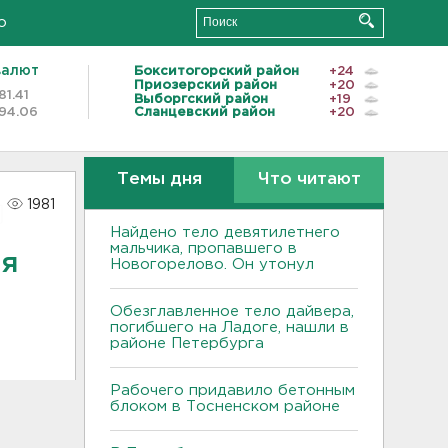
о
валют
Бокситогорский район
+24
Приозерский район
+20
81.41
Выборгский район
+19
94.06
Сланцевский район
+20
Темы дня
Что читают
1981
Найдено тело девятилетнего
мальчика, пропавшего в
ля
Новогорелово. Он утонул
Обезглавленное тело дайвера,
погибшего на Ладоге, нашли в
районе Петербурга
Рабочего придавило бетонным
блоком в Тосненском районе