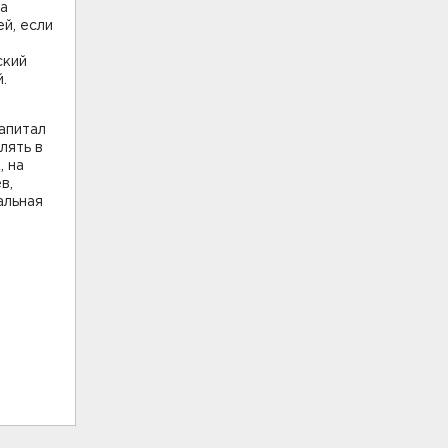
ка
ей, если
ский
.
апитал
лять в
, на
в,
альная