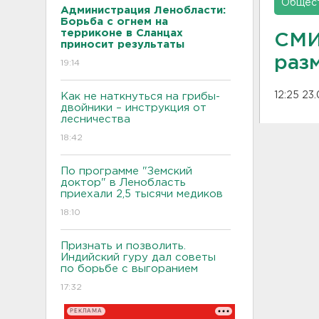
Общес
Администрация Ленобласти:
Борьба с огнем на
терриконе в Сланцах
СМИ
приносит результаты
раз
19:14
12:25 23
Как не наткнуться на грибы-
двойники – инструкция от
лесничества
18:42
По программе "Земский
доктор" в Ленобласть
приехали 2,5 тысячи медиков
18:10
Признать и позволить.
Индийский гуру дал советы
по борьбе с выгоранием
17:32
РЕКЛАМА