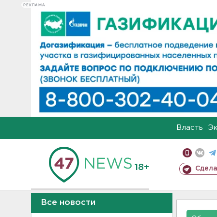
РЕКЛАМА
Власть
Э
18+
Сдела
Все новости