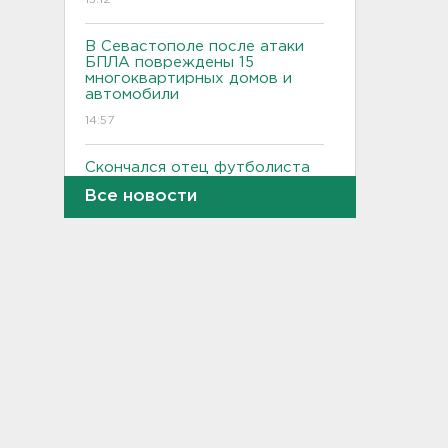
В Севастополе после атаки
БПЛА повреждены 15
многоквартирных домов и
автомобили
14:57
Скончался отец футболиста
Месси
Все новости
14:38
После нападения на бригаду
скорой в Красном Селе
возбудили уголовное дело
13:50
Террикон в Сланцах тушат
52-й день. Жители мечтают
о свежем воздухе
13:30