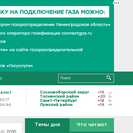
о
валют
Сосновоборский округ
+19
Тосненский район
+20
82.17
Санкт-Петербург
+18
94.84
Лужский район
+19
Темы дня
Что читают
2010