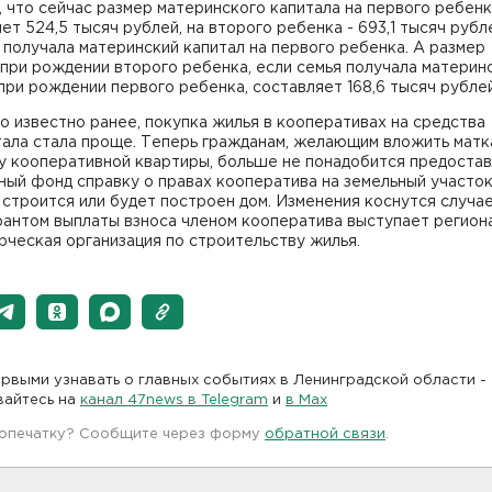
 что сейчас размер материнского капитала на первого ребен
ет 524,5 тысяч рублей, на второго ребенка - 693,1 тысяч рубл
 получала материнский капитал на первого ребенка. А размер
при рождении второго ребенка, если семья получала материн
при рождении первого ребенка, составляет 168,6 тысяч рублей
о известно ранее, покупка жилья в кооперативах на средства
тала стала проще. Теперь гражданам, желающим вложить матк
у кооперативной квартиры, больше не понадобится предостав
ый фонд справку о правах кооператива на земельный участок
строится или будет построен дом. Изменения коснутся случае
рантом выплаты взноса членом кооператива выступает регион
ческая организация по строительству жилья.
рвыми узнавать о главных событиях в Ленинградской области -
вайтесь на
канал 47news в Telegram
и
в Maх
 опечатку? Сообщите через форму
обратной связи
.