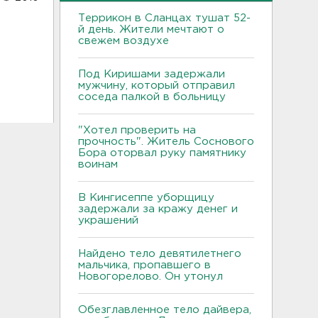
Террикон в Сланцах тушат 52-
й день. Жители мечтают о
свежем воздухе
Под Киришами задержали
мужчину, который отправил
соседа палкой в больницу
"Хотел проверить на
прочность". Житель Соснового
Бора оторвал руку памятнику
воинам
В Кингисеппе уборщицу
задержали за кражу денег и
украшений
Найдено тело девятилетнего
мальчика, пропавшего в
Новогорелово. Он утонул
Обезглавленное тело дайвера,