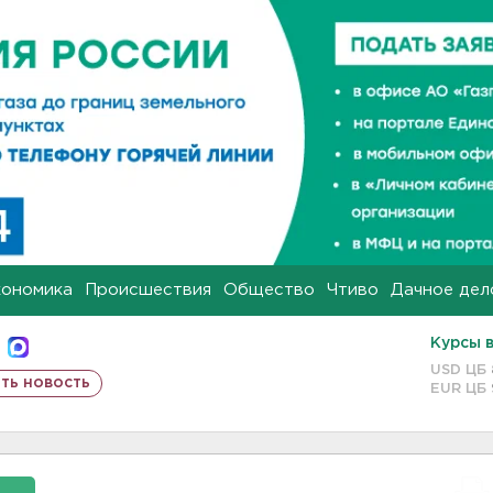
кономика
Происшествия
Общество
Чтиво
Дачное дел
Курсы 
USD ЦБ
ть новость
EUR ЦБ