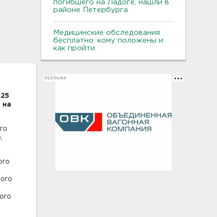
погибшего на Ладоге, нашли в
районе Петербурга
Медицинские обследования
бесплатно: кому положены и
как пройти
РЕКЛАМА
025
 на
го
,
ого
рого
рого