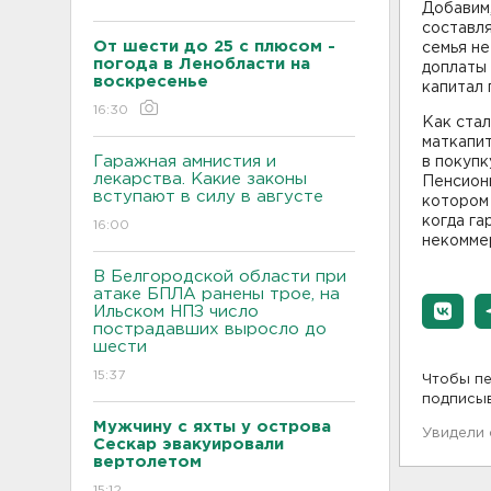
Добавим,
составля
От шести до 25 с плюсом -
семья не
погода в Ленобласти на
доплаты 
воскресенье
капитал 
16:30
Как стал
маткапи
Гаражная амнистия и
в покупк
лекарства. Какие законы
Пенсионн
вступают в силу в августе
котором 
когда га
16:00
некоммер
В Белгородской области при
атаке БПЛА ранены трое, на
Ильском НПЗ число
пострадавших выросло до
шести
15:37
Чтобы пе
подписы
Мужчину с яхты у острова
Увидели
Сескар эвакуировали
вертолетом
15:12