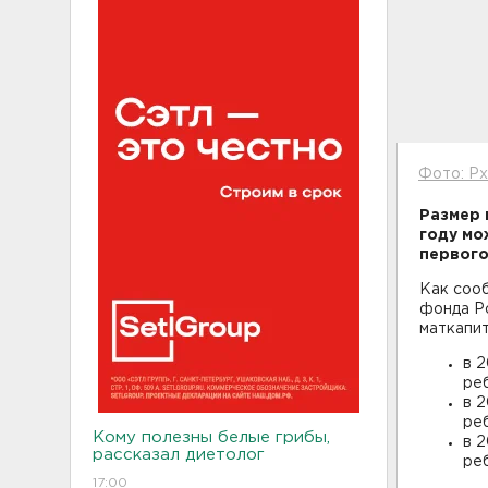
Фото: P
Размер 
году мо
первого
Как соо
фонда Ро
маткапит
в 2
реб
в 2
реб
Кому полезны белые грибы,
в 2
рассказал диетолог
ре
17:00