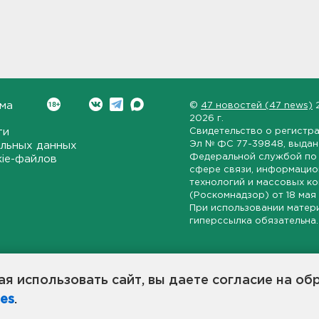
ма
©
47 новостей (47 news)
2026 г.
ти
Свидетельство о регистр
Эл № ФС 77-39848
, выда
льных данных
Федеральной службой по 
kie-файлов
сфере связи, информаци
технологий и массовых к
(Роскомнадзор) от
18 мая
При использовании матер
гиперссылка обязательна.
ет-издание, направленное на всестороннее освещение политиче
ской области, экономической и инвестиционной активности в ре
я использовать сайт, вы даете согласие на об
7 новостей» станет популярной и конструктивной площадкой дл
es
.
оисходят в 47-м регионе России.