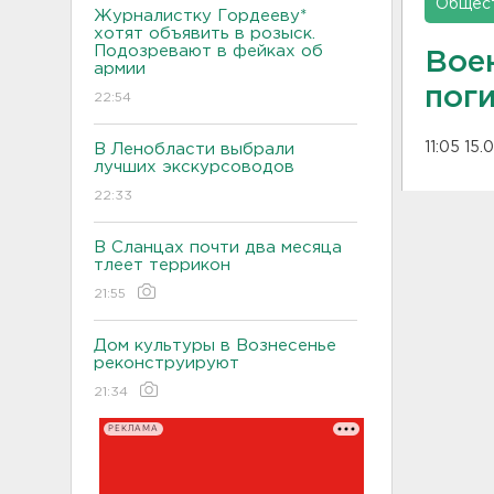
Общес
Журналистку Гордееву*
хотят объявить в розыск.
Подозревают в фейках об
Вое
армии
пог
22:54
11:05 15.
В Ленобласти выбрали
лучших экскурсоводов
22:33
В Сланцах почти два месяца
тлеет террикон
21:55
Дом культуры в Вознесенье
реконструируют
21:34
РЕКЛАМА