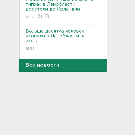
тигра» в Ленобласти
долетели до Ирландии
19:17
Больше десятка человек
утонули в Ленобласти за
июль
18:58
Задерживаются "Сапсаны" из
Все новости
Москвы в Петербург
18:37
Мобильный медпункт приедет
проверять здоровье жителей
Соснового Бора
18:18
Врач дала рекомендации для
родителей с детьми - как
пережить жару