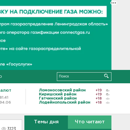
о
валют
Ломоносовский район
+19
Киришский район
+19
81.41
Гатчинский район
+18
94.06
Лодейнопольский район
+18
Темы дня
Что читают
3123