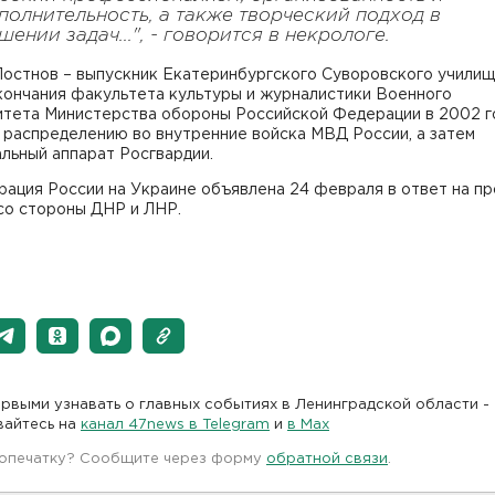
полнительность, а также творческий подход в
шении задач...", - говорится в некрологе.
Постнов – выпускник Екатеринбургского Суворовского училищ
кончания факультета культуры и журналистики Военного
итета Министерства обороны Российской Федерации в 2002 г
 распределению во внутренние войска МВД России, а затем
льный аппарат Росгвардии.
ация России на Украине объявлена 24 февраля в ответ на пр
со стороны ДНР и ЛНР.
рвыми узнавать о главных событиях в Ленинградской области -
вайтесь на
канал 47news в Telegram
и
в Maх
 опечатку? Сообщите через форму
обратной связи
.