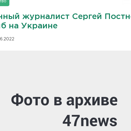
тво
нный журналист Сергей Постн
иб на Украине
06.2022