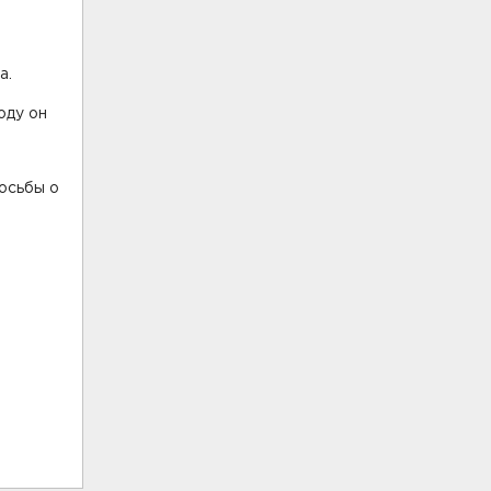
а.
оду он
осьбы о