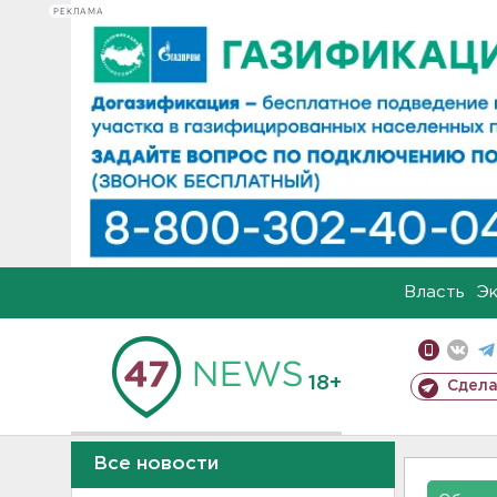
РЕКЛАМА
Власть
Э
18+
Сдела
Все новости