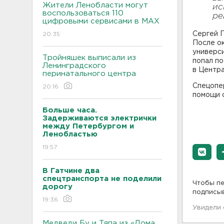
Жители Ленобласти могут
ис
воспользоваться 110
ре
цифровыми сервисами в МАХ
Сергей 
20:35
После о
универс
Тройняшек выписали из
попал по
Ленинградского
в Центра
перинатального центра
Спецопер
20:16
помощи 
Больше часа.
Задерживаются электрички
между Петербургом и
Ленобластью
19:57
В Гатчине два
спецтранспорта не поделили
Чтобы пе
дорогу
подписы
19:36
Увидели
Медведи Бу и Тяпа из «Дома