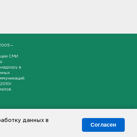
2005—
ации СМИ
но
надзору в
онных
оммуникаций
 2010г.
иалов
ской и
гионе.
работку данных в
я свободного
Согласен