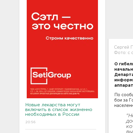
Сергей 
Фото: с 
О гибел
начальн
Департа
информа
аппарат
По сообщ
бои за Г
Новые лекарства могут
населенн
включить в список жизненно
необходимых в России
"Н
до
20:56
ко
вы