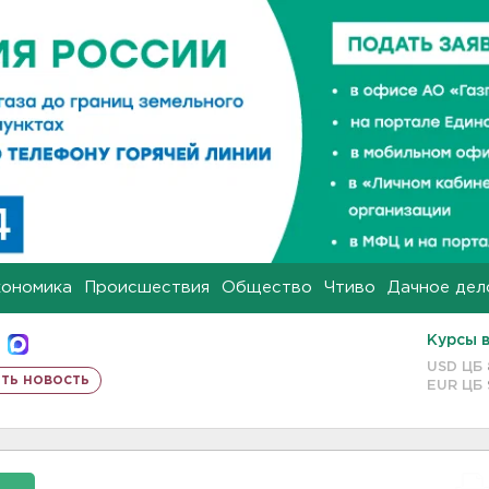
кономика
Происшествия
Общество
Чтиво
Дачное дел
Курсы 
USD ЦБ
ть новость
EUR ЦБ