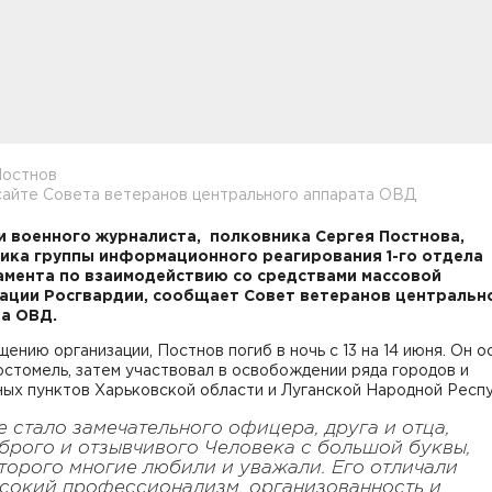
Постнов
сайте Совета ветеранов центрального аппарата ОВД
и военного журналиста, полковника Сергея Постнова,
ика группы информационного реагирования 1-го отдела
мента по взаимодействию со средствами массовой
ции Росгвардии, сообщает Совет ветеранов центральн
а ОВД.
ению организации, Постнов погиб в ночь с 13 на 14 июня. Он 
остомель, затем участвовал в освобождении ряда городов и
ых пунктов Харьковской области и Луганской Народной Респу
е стало замечательного офицера, друга и отца,
брого и отзывчивого Человека с большой буквы,
торого многие любили и уважали. Его отличали
сокий профессионализм, организованность и