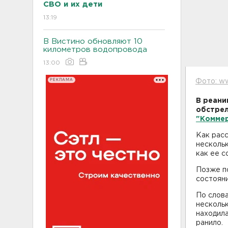
СВО и их дети
13:19
В Вистино обновляют 10
километров водопровода
13:00
РЕКЛАМА
Фото: ww
В реани
обстрел
"Комме
Как расс
нескольк
как ее с
Позже п
состояни
По слов
нескольк
находила
ранило.