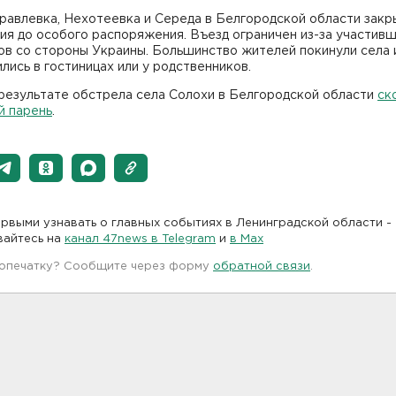
равлевка, Нехотеевка и Середа в Белгородской области закр
ия до особого распоряжения. Въезд ограничен из-за участив
ов со стороны Украины. Большинство жителей покинули села 
лись в гостиницах или у родственников.
 результате обстрела села Солохи в Белгородской области
ск
й парень
.
рвыми узнавать о главных событиях в Ленинградской области -
вайтесь на
канал 47news в Telegram
и
в Maх
 опечатку? Сообщите через форму
обратной связи
.