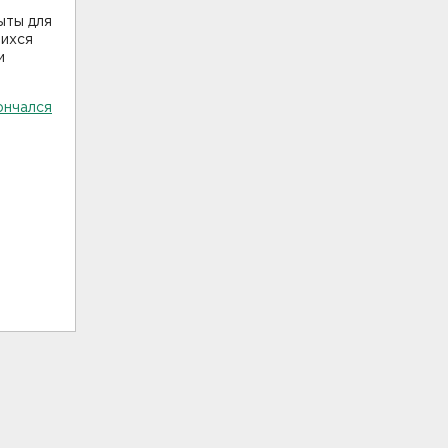
ыты для
шихся
и
ончался