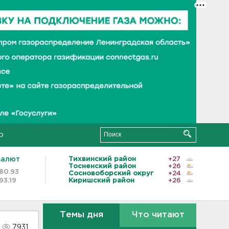
о
валют
Тихвинский район
+27
Тосненский район
+26
80.93
Сосновоборский округ
+24
93.19
Киришский район
+26
Темы дня
Что читают
7931