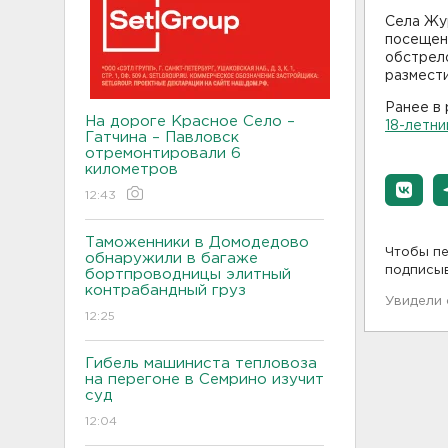
Села Жу
посещен
обстрел
размести
Ранее в
На дороге Красное Село –
18-летни
Гатчина – Павловск
отремонтировали 6
километров
12:43
Таможенники в Домодедово
Чтобы пе
обнаружили в багаже
подписы
бортпроводницы элитный
контрабандный груз
Увидели
12:25
Гибель машиниста тепловоза
на перегоне в Семрино изучит
суд
12:04