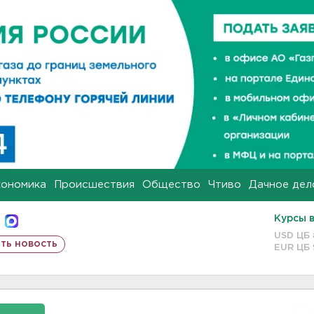
кономика
Происшествия
Общество
Чтиво
Дачное дел
Курсы 
USD ЦБ
ть новость
EUR ЦБ