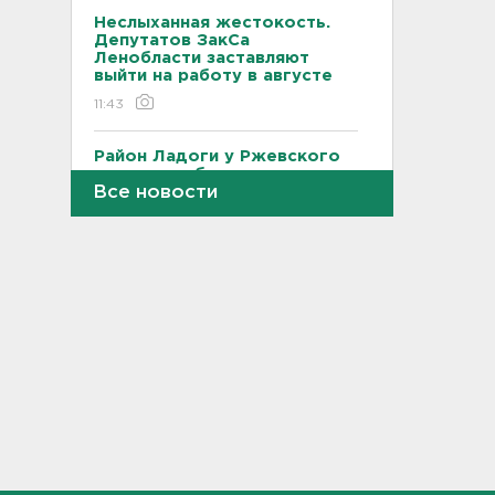
Неслыханная жестокость.
Депутатов ЗакСа
Ленобласти заставляют
выйти на работу в августе
11:43
Район Ладоги у Ржевского
полигона объявили опасным
Все новости
и закрыли для судоходства
11:38
Нефтеперерабатывающий
завод в Ярославской
области поврежден
обломками БПЛА, возник
пожар
11:33
МВД назвало штрафы
ГИБДД, которые нельзя
оплатить со скидкой: список
11:22