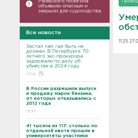
Ржевского полигона
Проис
объявили опасным и
закрыли для судоходства
Уме
обс
Все новости
11:25 27
Застал там, где быть не
должен. В Петербурге 70-
летнего экс-прокурора
задержали по делу об
убийстве в 2024 году
13:54
В России разрешили выпуск
и продажу марок бензина,
от которых отказывались с
2012 года
13:37
41 тысяча из 117: столько по
отдельной квоте прошли в
университеты участники