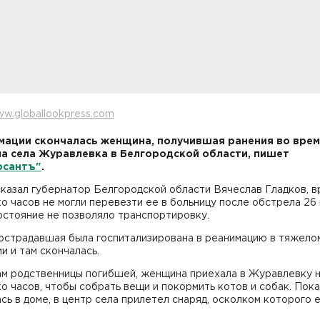
w.globallookpress.com
мации скончалась женщина, получившая ранения во вре
а села Журавлевка в Белгородской области, пишет
рсантъ"
.
казал губернатор Белгородской области Вячеслав Гладков, в
о часов не могли перевезти ее в больницу после обстрела 26 
остояние не позволяло транспортировку.
острадавшая была госпитализирована в реанимацию в тяжело
и и там скончалась.
ам родственницы погибшей, женщина приехала в Журавлевку 
о часов, чтобы собрать вещи и покормить котов и собак. Пока
сь в доме, в центр села прилетел снаряд, осколком которого 