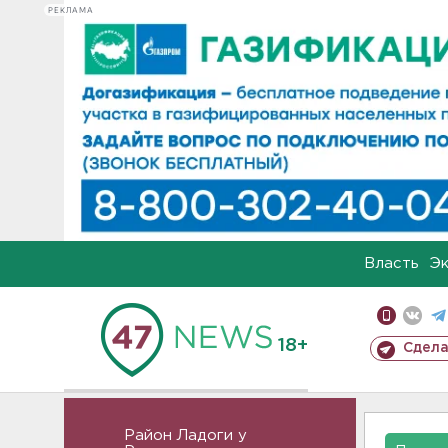
РЕКЛАМА
Власть
Э
18+
Сдела
Район Ладоги у