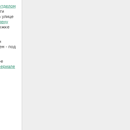
отделом
ги
 улице
лену
ержке
н
ем - под
ое
териале