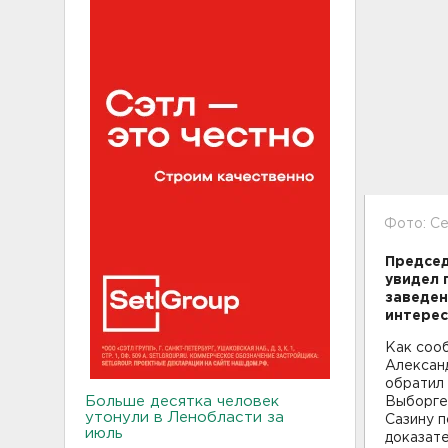
Фото: С
Председ
увидел 
заведен
интерес
Как сооб
Алексан
обратил 
Больше десятка человек
Выборге
утонули в Ленобласти за
Сазину 
июль
доказате