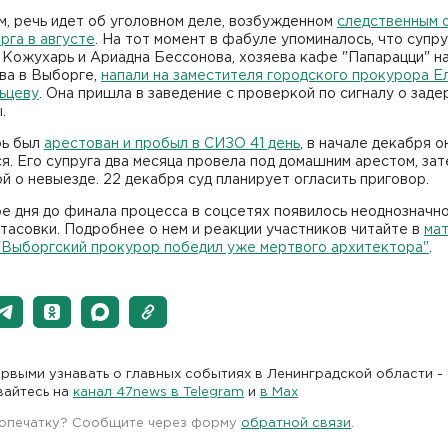
, речь идет об уголовном деле, возбужденном
следственным 
рга в августе
. На тот момент в фабуле упоминалось, что супру
Кожухарь и Ариадна Бессонова, хозяева кафе "Папарацци" на
ва в Выборге,
напали на заместителя городского прокурора Е
ьцеву
. Она пришла в заведение с проверкой по сигналу о зад
ы.
ь был
арестован и пробыл в СИЗО 41 день
, в начале декабря о
я. Его супруга два месяца провела под домашним арестом, зат
й о невыезде. 22 декабря суд планирует огласить приговор.
е дня до финала процесса в соцсетях появилось неоднозначн
тасовки. Подробнее о нем и реакции участников читайте в
ма
"Выборгский прокурор победил уже мертвого архитектора"
.
рвыми узнавать о главных событиях в Ленинградской области -
вайтесь на
канал 47news в Telegram
и
в Maх
 опечатку? Сообщите через форму
обратной связи
.