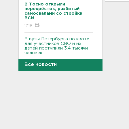
В Тосно открыли
перекрёсток, разбитый
самосвалами со стройки
ВСМ
17:19
В вузы Петербурга по квоте
для участников СВО и их
детей поступили 3,4 тысячи
человек
16:57
Все новости
Найдено тело
девятилетнего мальчика,
пропавшего в
Новогорелово. Он утонул
16:41
Бывшего директора Popcorn
Books приговорили к 4 годам
условно
16:16