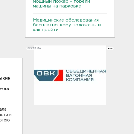
мощный пожар – горели
машины на парковке
Медицинские обследования
бесплатно: кому положены и
как пройти
РЕКЛАМА
ыкин
ства
ала
асти в
ергею