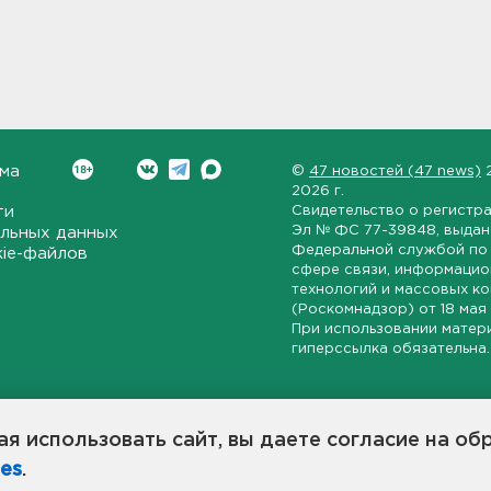
ма
©
47 новостей (47 news)
2026 г.
ти
Свидетельство о регистр
Эл № ФС 77-39848
, выда
льных данных
Федеральной службой по 
kie-файлов
сфере связи, информаци
технологий и массовых к
(Роскомнадзор) от
18 мая
При использовании матер
гиперссылка обязательна.
ет-издание, направленное на всестороннее освещение политиче
ской области, экономической и инвестиционной активности в ре
я использовать сайт, вы даете согласие на об
7 новостей» станет популярной и конструктивной площадкой дл
es
.
оисходят в 47-м регионе России.