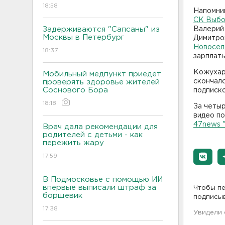
18:58
Напомним
СК Выбо
Задерживаются "Сапсаны" из
Валерий 
Москвы в Петербург
Димитро
Новосел
18:37
зарплат
Кожухар
Мобильный медпункт приедет
скончалс
проверять здоровье жителей
Соснового Бора
подписко
18:18
За четыр
видео по
47news 
Врач дала рекомендации для
родителей с детьми - как
пережить жару
17:59
В Подмосковье с помощью ИИ
впервые выписали штраф за
Чтобы пе
борщевик
подписы
17:38
Увидели