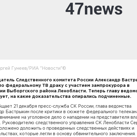
ергей Гунеев/РИА "Новости"©
атель Следственного комитета России Александр Бастр
по федеральному ТВ драку с участием зампрокурора в
ии Выборгского района Ленобласти. Теперь главу ведом
ует, на какие доказательства опирались подчиненные.
щает 21 декабря пресс-служба СК России, глава ведомства
др Бастрыкин после критики в сюжете федерального телекан
внимание на уголовное дело о нападении на представителя вл
. Руководителю следственного управления СК Ленобласти С
положено доложить о проведенных следственных действиях и
льствах, которые легли в основу обвинительного заключения.