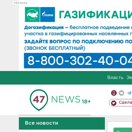
РЕКЛАМА
Власть
Э
18+
Сдела
Все новости