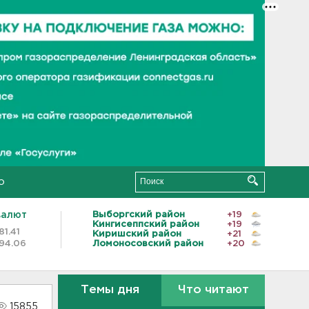
о
валют
Выборгский район
+19
Кингисеппский район
+19
81.41
Киришский район
+21
94.06
Ломоносовский район
+20
Темы дня
Что читают
15855