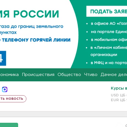
кономика
Происшествия
Общество
Чтиво
Дачное дел
Курсы 
USD ЦБ
ть новость
EUR ЦБ