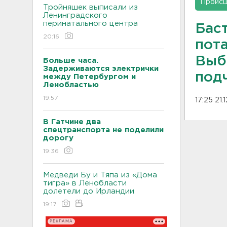
Проис
Тройняшек выписали из
Ленинградского
перинатального центра
Бас
20:16
пот
Выб
Больше часа.
Задерживаются электрички
под
между Петербургом и
Ленобластью
19:57
17:25 21.
В Гатчине два
спецтранспорта не поделили
дорогу
19:36
Медведи Бу и Тяпа из «Дома
тигра» в Ленобласти
долетели до Ирландии
19:17
РЕКЛАМА