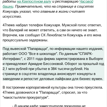
работы
на Крепостном валу
и реставрацию
Часовой
башни
. Примечательно, что на странице в соцсетях
Кожухарь указал, что главным в жизни считает
искусство.
47news набрал телефон Кожухаря. Мужской голос ответил,
что Валерий не может ответить, а сам он ничего не знает.
Впрочем, как сообщал СК Ленобласти Кожухарь и его жена
процессуально задержаны.
Под вывеской "Папарацци", по информации нашего издания,
работает ООО "Все в шоколаде". По данным "СПАРК-
Интерфакс", с 2011 года фирма зарегистрирована в Выборге
и принадлежит Ариадне Бессоновой. Оборот за прошлый год
2,1 млн рублей при убытке в 384 тысячи рублей. На
странице в соцсетях владелица анонсирует концерты в
заведении и репостит деловые лайфхаки для бизнес-вумен.
В построении корпоративной культуры она точно преуспела.
47news дозвонился в "Папарацци", спросил, за что
"накостыляли прокуратуре".
- В нашем кафе заместителя прокурора не