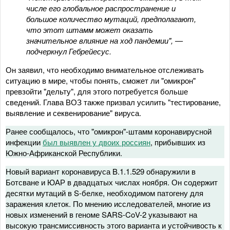
числе его глобальное распространение и
большое количество мутаций, предполагают,
что этот штамм может оказать
значительное влияние на ход пандемии", —
подчеркнул Гебрейесус.
Он заявил, что необходимо внимательное отслеживать
ситуацию в мире, чтобы понять, сможет ли "омикрон"
превзойти "дельту", для этого потребуется больше
сведений. Глава ВОЗ также призвал усилить "тестирование,
выявление и секвенирование" вируса.
Ранее сообщалось, что "омикрон"-штамм коронавирусной
инфекции
был выявлен у двоих россиян
, прибывших из
Южно-Африканской Республики.
Новый вариант коронавируса B.1.1.529 обнаружили в
Ботсване и ЮАР в двадцатых числах ноября. Он содержит
десятки мутаций в S-белке, необходимом патогену для
заражения клеток. По мнению исследователей, многие из
новых изменений в геноме SARS-CoV-2 указывают на
высокую трансмиссивность этого варианта и устойчивость к