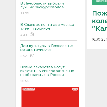
Проис
В Ленобласти выбрали
лучших экскурсоводов
Пож
22:33
кол
В Сланцах почти два месяца
"Ка
тлеет террикон
21:55
16:30 25.
Дом культуры в Вознесенье
реконструируют
21:34
Новые лекарства могут
включить в список жизненно
необходимых в России
20:56
РЕКЛАМА