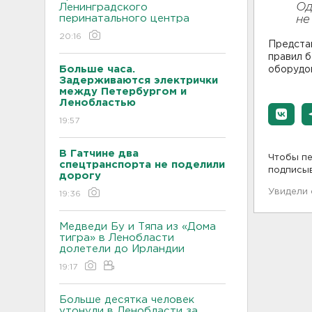
Од
Ленинградского
перинатального центра
не
20:16
Предста
правил б
Больше часа.
оборудо
Задерживаются электрички
между Петербургом и
Ленобластью
19:57
В Гатчине два
Чтобы пе
спецтранспорта не поделили
подписы
дорогу
Увидели
19:36
Медведи Бу и Тяпа из «Дома
тигра» в Ленобласти
долетели до Ирландии
19:17
Больше десятка человек
утонули в Ленобласти за