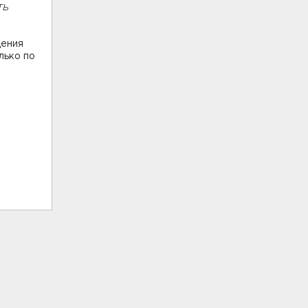
ть
дения
лько по