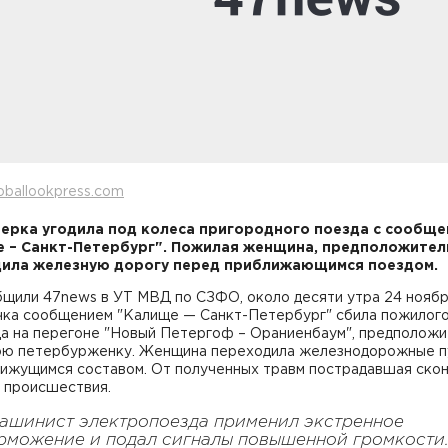
oballookpress.com
ерка угодила под колеса пригородного поезда с сообщ
 – Санкт-Петербург". Пожилая женщина, предположител
ила железную дорогу перед приближающимся поездом.
бщили 47news в УТ МВД по СЗФО, около десяти утра 24 нояб
чка сообщением "Калище — Санкт-Петербург" сбила пожилог
а на перегоне "Новый Петергоф – Ораниенбаум", предположи
юю петербурженку. Женщина переходила железнодорожные п
вижущимся составом. От полученных травм пострадавшая ско
е происшествия.
ашинист электропоезда применил экстренное
рможение и подал сигналы повышенной громкости