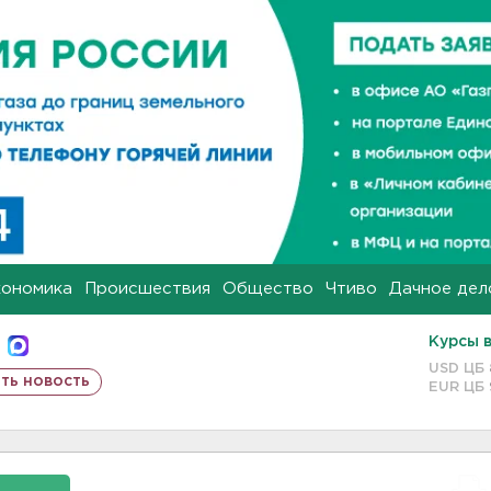
кономика
Происшествия
Общество
Чтиво
Дачное дел
Курсы 
USD ЦБ
ть новость
EUR ЦБ