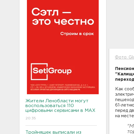
Фото: Gl
Пенсион
"Калище
переход
Как соо
электри
пешеход
Жители Ленобласти могут
61-летн
воспользоваться 110
цифровыми сервисами в МАХ
перед д
на мест
20:35
"М
то
Тройняшек выписали из