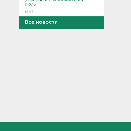
июль
18:58
Все новости
Задерживаются "Сапсаны" из
Москвы в Петербург
18:37
Мобильный медпункт приедет
проверять здоровье жителей
Соснового Бора
18:18
Врач дала рекомендации для
родителей с детьми - как
пережить жару
17:59
В Подмосковье с помощью ИИ
впервые выписали штраф за
борщевик
17:38