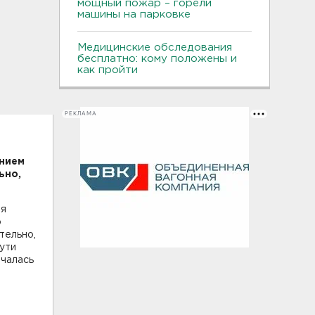
мощный пожар – горели
машины на парковке
Медицинские обследования
бесплатно: кому положены и
как пройти
РЕКЛАМА
ением
ьно,
ря
о
тельно,
ути
нчалась
.