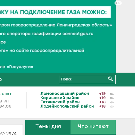
о
валют
Ломоносовский район
+19
Киришский район
+19
81.41
Гатчинский район
+18
94.06
Лодейнопольский район
+18
Темы дня
Что читают
2974