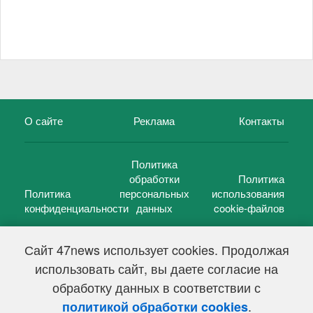
О сайте
Реклама
Контакты
Политика
обработки
Политика
Политика
персональных
использования
конфиденциальности
данных
cookie-файлов
Сайт 47news использует cookies. Продолжая
использовать сайт, вы даете согласие на
©
47 новостей (47 news)
2005 — 2026 г.
обработку данных в соответствии с
Свидетельство о регистрации СМИ Эл № ФС 77-39848, выдано
Федеральной службой по надзору в сфере связи,
.
политикой обработки cookies
информационных технологий и массовых коммуникаций