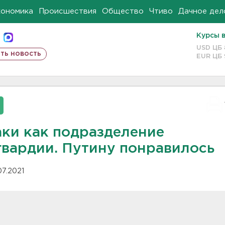
кономика
Происшествия
Общество
Чтиво
Дачное дел
Курсы 
USD ЦБ
ть новость
EUR ЦБ
аки как подразделение
гвардии. Путину понравилось
07.2021