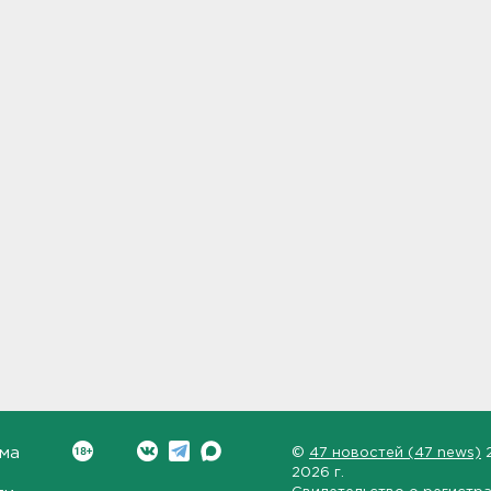
ма
©
47 новостей (47 news)
2026 г.