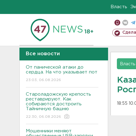
Власть
Э
18+
Сдела
Все новости
Власть
От панической атаки до
сердца. На что указывает пот
Каз
23:03, 06.08.2026
Рос
Староладожскую крепость
реставрируют. Как
18:55 10.
собираются достроить
Тайничную башню
22:30, 06.08.2026
Мошенники меняют
общественные USB-зарядки.