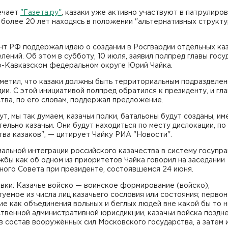
ечает
"Газета.ру"
, казаки уже активно участвуют в патрулиро
 более 20 лет находясь в положении "альтернативных структ
нт РФ поддержал идею о создании в Росгвардии отдельных ка
лений. Об этом в субботу, 10 июля, заявил полпред главы госу
о-Кавказском федеральном округе Юрий Чайка.
тметил, что казаки должны быть территориальным подразделе
ии. С этой инициативой полпред обратился к президенту, и гла
тва, по его словам, поддержал предложение.
ут, мы так думаем, казачьи полки, батальоны будут созданы, им
ельно казачьи. Они будут находиться по месту дислокации, по
ва казаков", — цитирует Чайку РИА "Новости".
альной интеграции российского казачества в систему госупр
жбы как об одном из приоритетов Чайка говорил на заседании
ного Совета при президенте, состоявшемся 24 июня.
вки: Казачье войско — воинское формирование (войско),
уемое из числа лиц казачьего сословия или состояния; перво
е как объединения вольных и беглых людей вне какой бы то 
твенной административной юрисдикции, казачьи войска поздн
в состав вооружённых сил Московского государства, а затем 