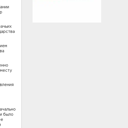
вании
ур
зачьих
дарства
нием
ва
енно
 месту
авления
начально
ни было
ее
и