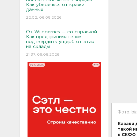
Как уберечься от кражи
данных
22:02, 06.08.2026
От Wildberries — со справкой.
Как предпринимателям
подтвердить ущерб от атак
на склады
21:37, 06.08.2026
РЕКЛАМА
Фото: big
Казаки 
такой и
в СКФО 