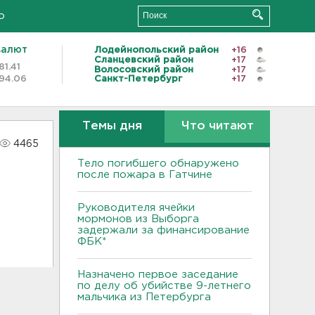
о
валют
Лодейнопольский район
+16
Сланцевский район
+17
81.41
Волосовский район
+17
94.06
Санкт-Петербург
+17
Темы дня
Что читают
4465
Тело погибшего обнаружено
после пожара в Гатчине
Руководителя ячейки
мормонов из Выборга
задержали за финансирование
ФБК*
Назначено первое заседание
по делу об убийстве 9-летнего
мальчика из Петербурга