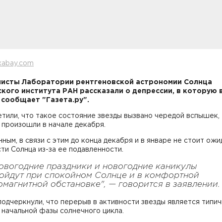
xabay.com
исты Лаборатории рентгеновской астрономии Солнца
кого института РАН рассказали о депрессии, в которую 
 сообщает "Газета.ру".
тили, что такое состояние звезды вызвано чередой вспышек,
 произошли в начале декабря.
нным, в связи с этим до конца декабря и в январе не стоит ожи
ти Солнца из-за ее подавленности.
овогодние праздники и новогодние каникулы
ойдут при спокойном Солнце и в комфортной
омагнитной обстановке", — говорится в заявлении.
одчеркнули, что перерыв в активности звезды является типич
начальной фазы солнечного цикла.