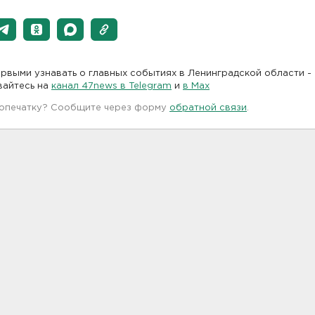
рвыми узнавать о главных событиях в Ленинградской области -
вайтесь на
канал 47news в Telegram
и
в Maх
 опечатку? Сообщите через форму
обратной связи
.