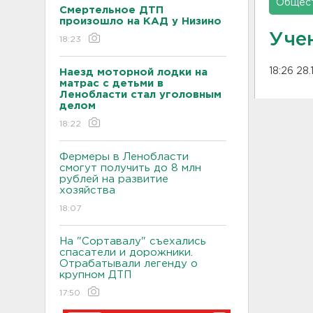
Общес
Смертельное ДТП
произошло на КАД у Низино
Уче
18:23
18:26 28
Наезд моторной лодки на
матрас с детьми в
Ленобласти стал уголовным
делом
18:22
Фермеры в Ленобласти
смогут получить до 8 млн
рублей на развитие
хозяйства
18:07
На "Сортавалу" съехались
спасатели и дорожники.
Отрабатывали легенду о
крупном ДТП
17:50