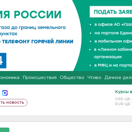
кономика
Происшествия
Общество
Чтиво
Дачное дел
Курсы 
USD ЦБ
ть новость
EUR ЦБ