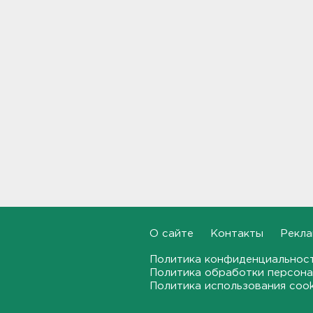
жителей Ленобласти и
Петербурга были атакованы
членистоногими вампирами
16:46
"Казино-призрак" закрыли на
Лиговском. Нашли 211 игровых
автоматов
16:29
Бомбоубежища во
Всеволожске обследуют за
1,6 млн рублей
16:10
В Касимово BMW X7 влетел
О сайте
Контакты
Рекла
и снёс детскую площадку -
фото
Политика конфиденциальнос
15:51
Политика обработки персона
Политика использования coo
Лобовая авария собрала
пробку больше 8 км на