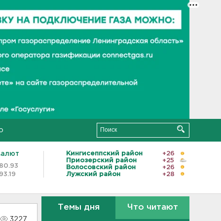
о
валют
Кингисеппский район
+26
Приозерский район
+25
80.93
Волосовский район
+26
93.19
Лужский район
+28
Темы дня
Что читают
3227