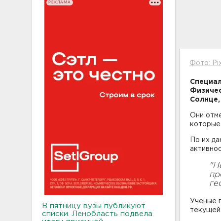
РЕКЛАМА
Фото: Pi
Специал
Физичес
Солнце,
Они отме
которые
По их да
активнос
"Н
пр
ге
Ученые п
В пятницу вузы публикуют
текущей 
списки. Ленобласть подвела