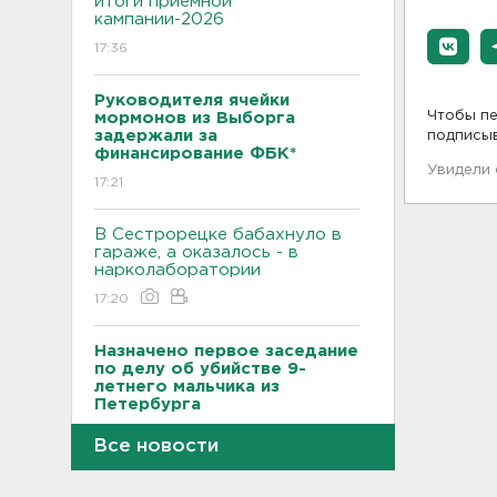
итоги приемной
кампании-2026
17:36
Руководителя ячейки
Чтобы пе
мормонов из Выборга
задержали за
подписы
финансирование ФБК*
Увидели
17:21
В Сестрорецке бабахнуло в
гараже, а оказалось - в
нарколаборатории
17:20
Назначено первое заседание
по делу об убийстве 9-
летнего мальчика из
Петербурга
17:04
Все новости
За неделю 1,3 тысячи