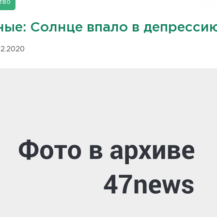
тво
ные: Солнце впало в депресси
.12.2020