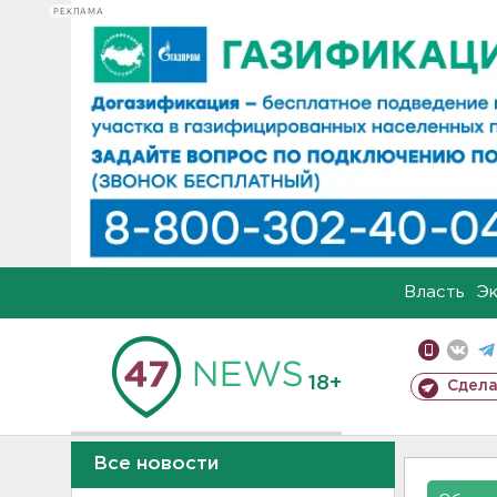
РЕКЛАМА
Власть
Э
18+
Сдела
Все новости