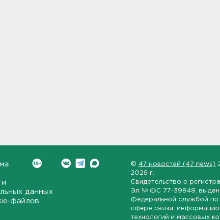
ма
©
47 новостей (47 news)
2026 г.
ти
Свидетельство о регистр
Эл № ФС 77-39848
, выда
льных данных
Федеральной службой по 
kie-файлов
сфере связи, информаци
технологий и массовых к