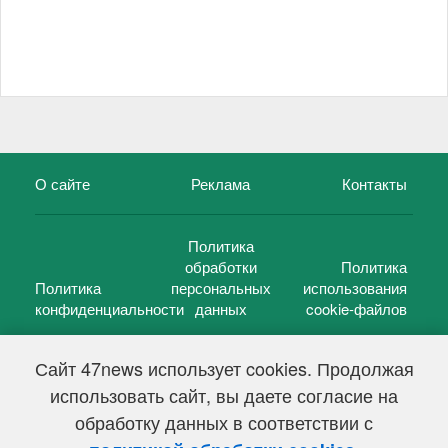
О сайте
Реклама
Контакты
Политика
обработки
Политика
Политика
персональных
использования
конфиденциальности
данных
cookie-файлов
Сайт 47news использует cookies. Продолжая
использовать сайт, вы даете согласие на
©
47 новостей (47 news)
2005 — 2026 г.
обработку данных в соответствии с
Свидетельство о регистрации СМИ Эл № ФС 77-39848, выдано
Федеральной службой по надзору в сфере связи,