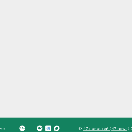
ма
©
47 новостей (47 news)