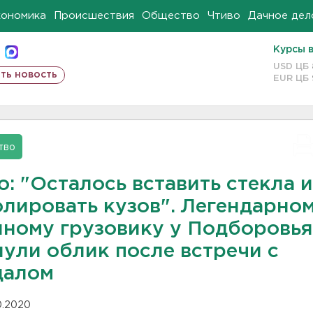
кономика
Происшествия
Общество
Чтиво
Дачное дел
Курсы 
USD ЦБ
ть новость
EUR ЦБ
тво
: "Осталось вставить стекла и
олировать кузов". Легендарно
нному грузовику у Подборовья
нули облик после встречи с
далом
10.2020