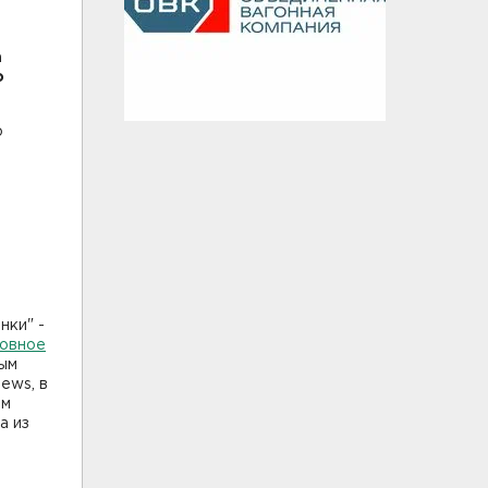
а
о
о
нки" -
ловное
ным
news, в
Им
а из