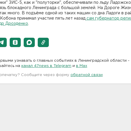
ки" ЗИС-5, как и "полуторки", обеспечивали по льду Ладожско
язь блокадного Ленинграда с большой землей. На Дороге Жиз
так много. В подъёме одной из таких машин со дна Ладоги в ра
Кобона принимал участие пять лет назад
сам губернатор реги
др Дрозденко
.
рвыми узнавать о главных событиях в Ленинградской области -
вайтесь на
канал 47news в Telegram
и
в Maх
 опечатку? Сообщите через форму
обратной связи
.