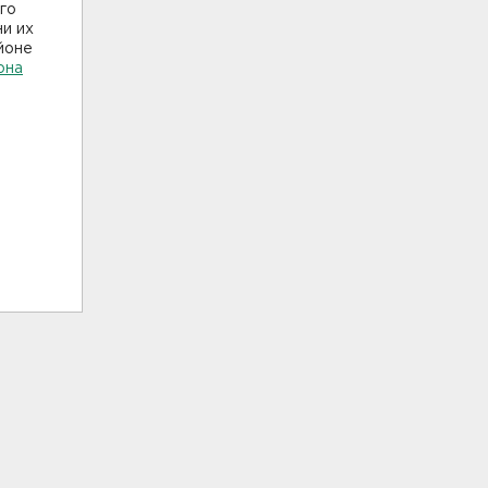
го
ни их
йоне
она