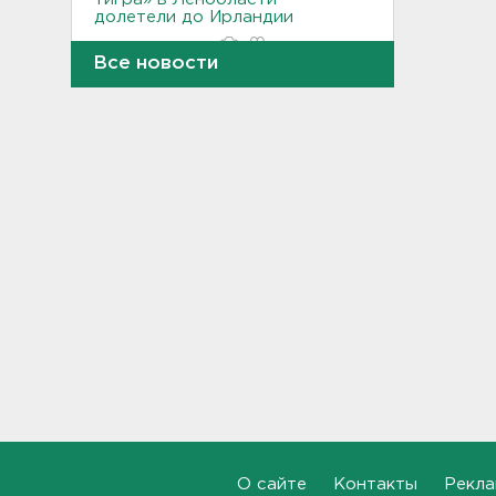
долетели до Ирландии
19:17, 07.08.2026
Все новости
Больше десятка человек
утонули в Ленобласти за
июль
18:58, 07.08.2026
Задерживаются "Сапсаны" из
Москвы в Петербург
18:37, 07.08.2026
Мобильный медпункт приедет
проверять здоровье жителей
Соснового Бора
18:18, 07.08.2026
Врач дала рекомендации для
родителей с детьми - как
пережить жару
О сайте
Контакты
Рекла
17:59, 07.08.2026