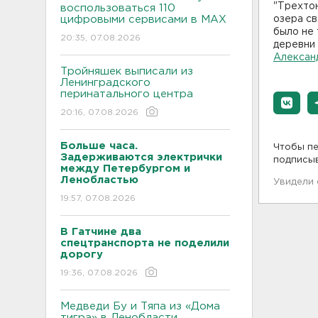
"Трехтон
воспользоваться 110
цифровыми сервисами в МАХ
озера св
было не 
20:35, 07.08.2026
деревни 
Алексан
Тройняшек выписали из
Ленинградского
перинатального центра
20:16, 07.08.2026
Больше часа.
Чтобы пе
Задерживаются электрички
подписы
между Петербургом и
Ленобластью
Увидели
19:57, 07.08.2026
В Гатчине два
спецтранспорта не поделили
дорогу
19:36, 07.08.2026
Медведи Бу и Тяпа из «Дома
тигра» в Ленобласти