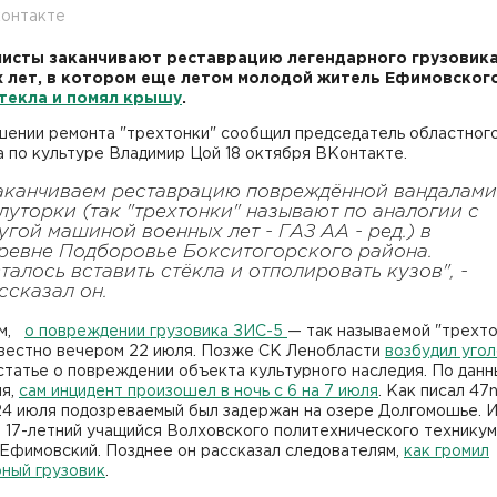
контакте
исты заканчивают реставрацию легендарного грузовик
 лет, в котором еще летом молодой житель Ефимовског
текла и помял крышу
.
шении ремонта "трехтонки" сообщил председатель областног
 по культуре Владимир Цой 18 октября ВКонтакте.
аканчиваем реставрацию повреждённой вандалами
луторки (так "трехтонки" называют по аналогии с
угой машиной военных лет - ГАЗ АА - ред.) в
ревне Подборовье Бокситогорского района.
талось вставить стёкла и отполировать кузов", -
ссказал он.
им,
о повреждении грузовика ЗИС-5
— так называемой "трехто
звестно вечером 22 июля. Позже СК Ленобласти
возбудил уго
статье о повреждении объекта культурного наследия. По дан
ия,
сам инцидент произошел в ночь с 6 на 7 июля
. Как писал 47
 24 июля подозреваемый был задержан на озере Долгомошье. 
 17-летний учащийся Волховского политехнического техникум
 Ефимовский. Позднее он рассказал следователям,
как громил
рный грузовик
.