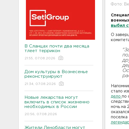
Фото: В
Специал
военных
выбил с
О завер
комитета
В Сланцах почти два месяца
"З
тлеет террикон
по
21:55, 07.08.2026
др
де
Ос
Дом культуры в Вознесенье
ра
реконструируют
21:34, 07.08.2026
Напомн
стало и
дело
по 
Новые лекарства могут
следств
включить в список жизненно
необходимых в России
ночь на
оказался
20:56, 07.08.2026
поселка
легенда
Жители Ленобласти могут