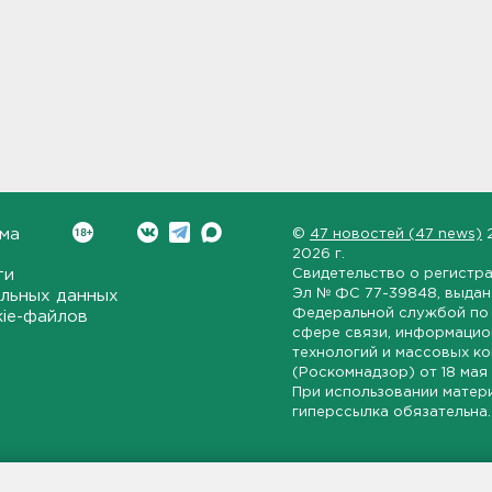
ма
©
47 новостей (47 news)
2026 г.
ти
Свидетельство о регистр
Эл № ФС 77-39848
, выда
льных данных
Федеральной службой по 
kie-файлов
сфере связи, информаци
технологий и массовых к
(Роскомнадзор) от
18 мая
При использовании матер
гиперссылка обязательна.
ет-издание, направленное на всестороннее освещение политиче