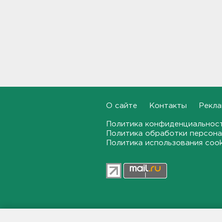
долетели до Ирландии
19:17, 07.08.2026
Больше десятка человек
утонули в Ленобласти за
июль
18:58, 07.08.2026
Задерживаются "Сапсаны" из
Москвы в Петербург
О сайте
Контакты
Рекла
18:37, 07.08.2026
Политика конфиденциальнос
Политика обработки персона
Мобильный медпункт приедет
Политика использования coo
проверять здоровье жителей
Соснового Бора
18:18, 07.08.2026
Врач дала рекомендации для
родителей с детьми - как
пережить жару
47news.ru — независимое интерн
17:59, 07.08.2026