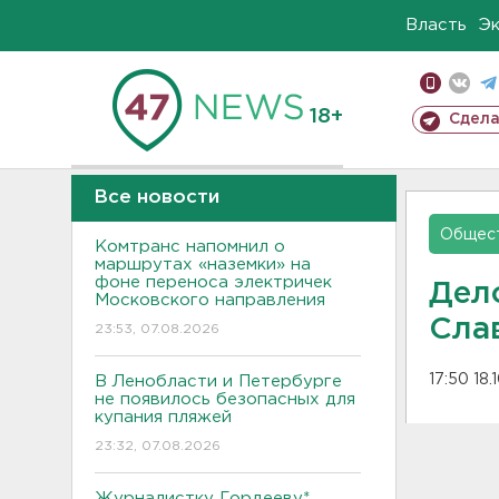
Власть
Э
18+
Сдела
Все новости
Общес
Комтранс напомнил о
маршрутах «наземки» на
фоне переноса электричек
Дел
Московского направления
Сла
23:53, 07.08.2026
17:50 18.
В Ленобласти и Петербурге
не появилось безопасных для
купания пляжей
23:32, 07.08.2026
Журналистку Гордееву*