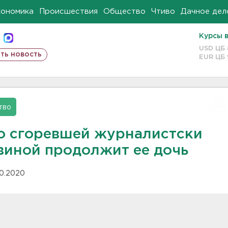
кономика
Происшествия
Общество
Чтиво
Дачное дел
Курсы 
USD ЦБ
ть новость
EUR ЦБ
тво
о сгоревшей журналистски
виной продолжит ее дочь
10.2020