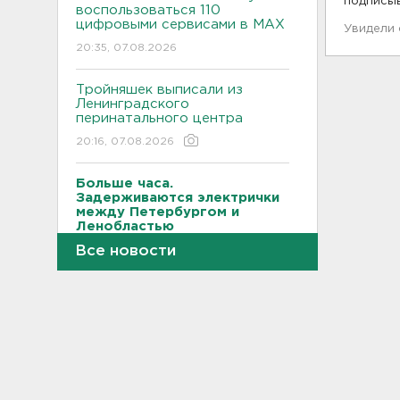
подписы
воспользоваться 110
цифровыми сервисами в МАХ
Увидели
20:35, 07.08.2026
Тройняшек выписали из
Ленинградского
перинатального центра
20:16, 07.08.2026
Больше часа.
Задерживаются электрички
между Петербургом и
Ленобластью
Все новости
19:57, 07.08.2026
В Гатчине два
спецтранспорта не поделили
дорогу
19:36, 07.08.2026
Медведи Бу и Тяпа из «Дома
тигра» в Ленобласти