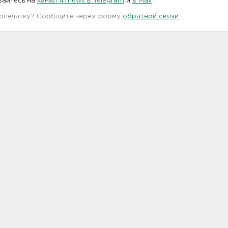
вайтесь на
канал 47news в Telegram
и
в Maх
 опечатку? Сообщите через форму
обратной связи
.