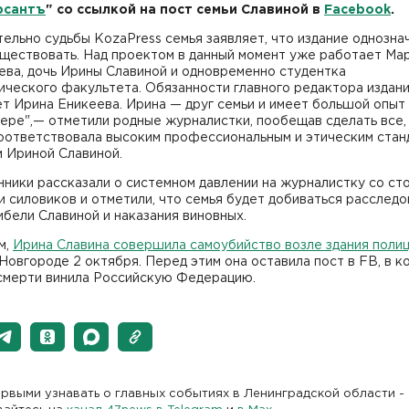
рсантъ
" со ссылкой на пост семьи Славиной в
Facebook
.
ельно судьбы KozaPress семья заявляет, что издание однозна
уществовать. Над проектом в данный момент уже работает Ма
ева, дочь Ирины Славиной и одновременно студентка
ического факультета. Обязанности главного редактора издан
т Ирина Еникеева. Ирина — друг семьи и имеет большой опыт
ере",— отметили родные журналистки, пообещав сделать все,
соответствовала высоким профессиональным и этическим стан
м Ириной Славиной.
ники рассказали о системном давлении на журналистку со ст
и силовиков и отметили, что семья будет добиваться расследо
ибели Славиной и наказания виновных.
м,
Ирина Славина совершила самоубийство возле здания поли
овгороде 2 октября. Перед этим она оставила пост в FB, в к
 смерти винила Российскую Федерацию.
рвыми узнавать о главных событиях в Ленинградской области -