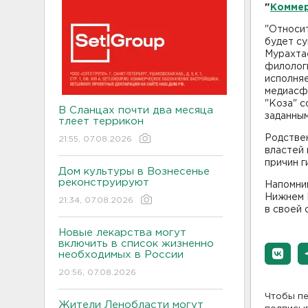
"
Комме
"Относит
будет с
Мурахта
филолог
исполняе
медиасф
"Коза" 
В Сланцах почти два месяца
заданны
тлеет террикон
Родствен
21:55, 07.08.2026
властей 
причин г
Дом культуры в Вознесенье
реконструируют
Напомни
Нижнем Н
21:34, 07.08.2026
в своей
Новые лекарства могут
включить в список жизненно
необходимых в России
20:56, 07.08.2026
Чтобы пе
Жители Ленобласти могут