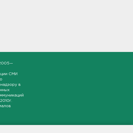
2005—
ации СМИ
но
надзору в
онных
оммуникаций
 2010г.
иалов
ской и