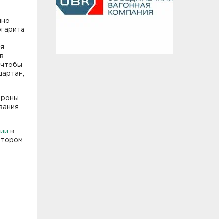
чно
ргарита
ия
 в
 чтобы
дартам,
ороны
вания
ции
в
отором