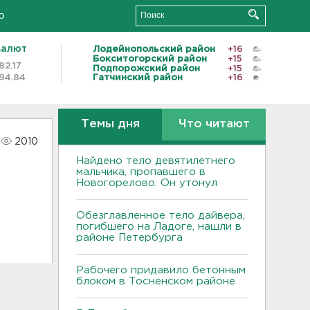
о
валют
Лодейнопольский район
+16
Бокситогорский район
+15
82.17
Подпорожский район
+15
94.84
Гатчинский район
+16
Темы дня
Что читают
2010
Найдено тело девятилетнего
мальчика, пропавшего в
Новогорелово. Он утонул
Обезглавленное тело дайвера,
погибшего на Ладоге, нашли в
районе Петербурга
Рабочего придавило бетонным
блоком в Тосненском районе