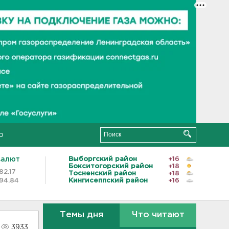
о
валют
Выборгский район
+16
Бокситогорский район
+18
82.17
Тосненский район
+18
94.84
Кингисеппский район
+16
Темы дня
Что читают
3933