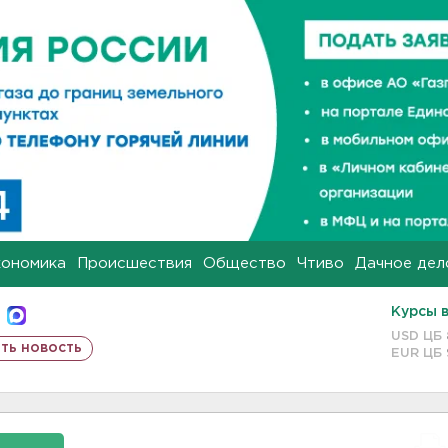
кономика
Происшествия
Общество
Чтиво
Дачное дел
Курсы 
USD ЦБ
ть новость
EUR ЦБ