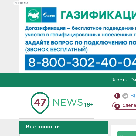
РЕКЛАМА
Власть
Э
18+
Сдела
Все новости