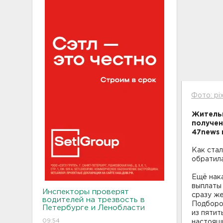
Фото: pi
Жительн
получен
47news 
Как стал
обратил
Ещё нака
выплаты 
Инспекторы проверят
сразу же
водителей на трезвость в
Подборов
Петербурге и Ленобласти
из пятит
09:54
настоящи