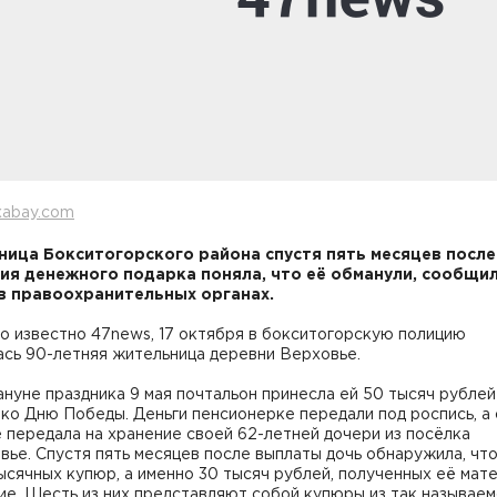
xabay.com
ица Бокситогорского района спустя пять месяцев после
ия денежного подарка поняла, что её обманули, сообщи
в правоохранительных органах.
о известно 47news, 17 октября в бокситогорскую полицию
ась 90-летняя жительница деревни Верховье.
нуне праздника 9 мая почтальон принесла ей 50 тысяч рублей
ко Дню Победы. Деньги пенсионерке передали под роспись, а 
 передала на хранение своей 62-летней дочери из посёлка
ье. Спустя пять месяцев после выплаты дочь обнаружила, что
ысячных купюр, а именно 30 тысяч рублей, полученных её мат
е. Шесть из них представляют собой купюры из так называем