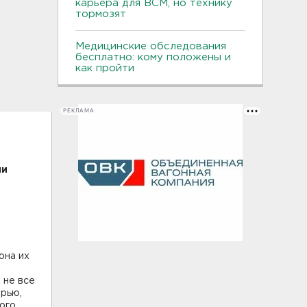
карьера для ВСМ, но технику
тормозят
Медицинские обследования
бесплатно: кому положены и
как пройти
РЕКЛАМА
ли
она их
 не все
ерью,
ого