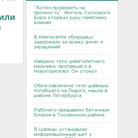
"Хотел проверить на
прочность". Житель Соснового
вили
Бора оторвал руку памятнику
воинам
а
В Кингисеппе уборщицу
задержали за кражу денег и
украшений
Найдено тело девятилетнего
мальчика, пропавшего в
Новогорелово. Он утонул
Обезглавленное тело дайвера,
погибшего на Ладоге, нашли в
районе Петербурга
Рабочего придавило бетонным
блоком в Тосненском районе
В Шапках установили
информационный щит у