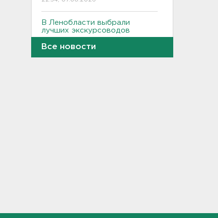
В Ленобласти выбрали
лучших экскурсоводов
22:33, 07.08.2026
Все новости
В Сланцах почти два месяца
тлеет террикон
21:55, 07.08.2026
Дом культуры в Вознесенье
реконструируют
21:34, 07.08.2026
Новые лекарства могут
включить в список жизненно
необходимых в России
20:56, 07.08.2026
Жители Ленобласти могут
воспользоваться 110