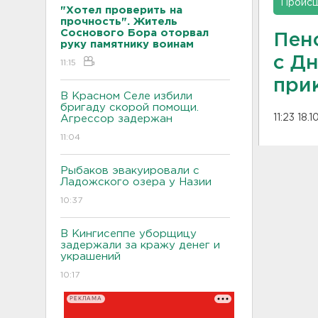
Проис
"Хотел проверить на
прочность". Житель
Соснового Бора оторвал
Пен
руку памятнику воинам
с Д
11:15
при
В Красном Селе избили
бригаду скорой помощи.
11:23 18.
Агрессор задержан
11:04
Рыбаков эвакуировали с
Ладожского озера у Назии
10:37
В Кингисеппе уборщицу
задержали за кражу денег и
украшений
10:17
РЕКЛАМА