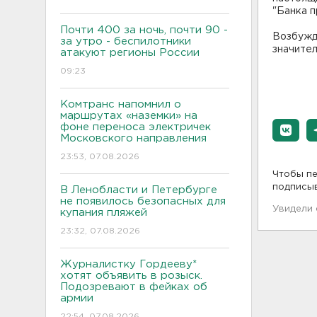
"Банка п
Почти 400 за ночь, почти 90 -
Возбужд
за утро - беспилотники
значител
атакуют регионы России
09:23
Комтранс напомнил о
маршрутах «наземки» на
фоне переноса электричек
Московского направления
23:53, 07.08.2026
Чтобы пе
подписы
В Ленобласти и Петербурге
не появилось безопасных для
Увидели
купания пляжей
23:32, 07.08.2026
Журналистку Гордееву*
хотят объявить в розыск.
Подозревают в фейках об
армии
22:54, 07.08.2026