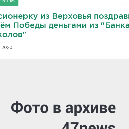
шествия
сионерку из Верховья поздра
нём Победы деньгами из "Банк
колов"
10.2020