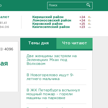
о
валют
Киришский район
+24
Ломоносовский район
+24
81.41
Кировский район
+25
94.06
Кингисеппский район
+23
Темы дня
Что читают
4096
Две женщины застряли на
Зеленецких Мхах под
ная
Волховом
В Новогорелово ищут 9-
летнего мальчика
В ЖК Петербурга вспыхнул
мощный пожар – горели
машины на парковке