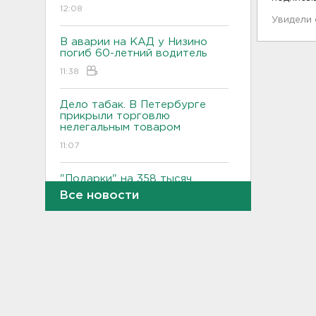
12:08
Увидели
В аварии на КАД у Низино
погиб 60-летний водитель
11:38
Дело табак. В Петербурге
прикрыли торговлю
нелегальным товаром
11:07
"Подарки" на 358 тысяч
рублей забыл
Все новости
задекларировать гражданин
Кубы на границе в
Ивангороде
10:50
Задержаны 20 сотрудников
пунктов обмена
криптовалюты в "Москва-
Сити"