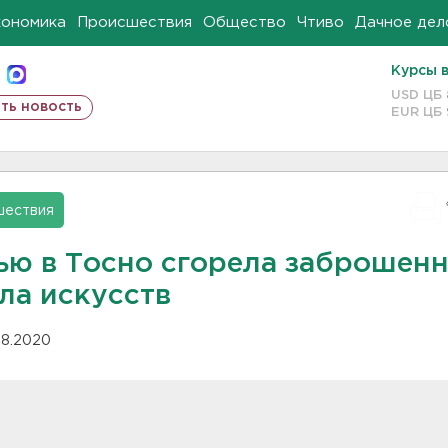
кономика
Происшествия
Общество
Чтиво
Дачное дел
Курсы 
USD ЦБ
ть новость
EUR ЦБ
шествия
ью в Тосно сгорела заброшен
ла искусств
.08.2020