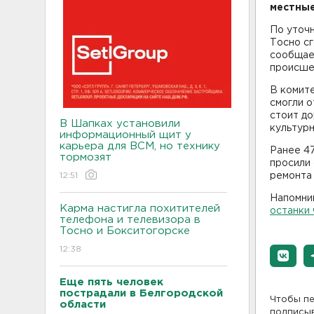
местные
По уточн
Тосно с
сообщает
происшес
В комит
смогли о
стоит до
В Шапках установили
культурн
информационный щит у
карьера для ВСМ, но технику
Ранее 47
тормозят
просили
12:51
ремонта
Напомним
Карма настигла похитителей
останки
телефона и телевизора в
Тосно и Бокситогорске
12:38
Еще пять человек
пострадали в Белгородской
Чтобы пе
области
подписы