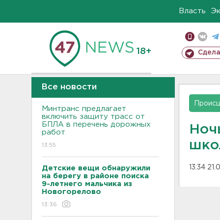
Власть
Э
18+
Сдела
Все новости
Проис
Минтранс предлагает
включить защиту трасс от
БПЛА в перечень дорожных
Ноч
работ
шко
13:55
13:34 21
Детские вещи обнаружили
на берегу в районе поиска
9-летнего мальчика из
Новогорелово
13:36