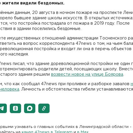
 жители видели бездомных.
ённым данным, 20 августа в ночном пожаре на проспекте Лени
горело бывшее здание школы искусств. В открытых источника
ся, что постройка пострадала от пожара в 2019 году. После
твия в здании поселились бездомные.
ете имущественных отношений администрации Тосненского ра
тветить на вопрос корреспондента 47news о том, на чьем бал
революционная постройка и входит ли она в перечь объектов
ого наследия.
news писал, что здание дореволюционной постройки не один 
 отремонтировать родители детей, посещающих школу. Вмест
 старого здания решили
возвести новое на улице Боярова
.
, что как сообщал 47news при проливке и разборке завалов
 человека
. Личность и обстоятельства гибели устанавливаютс
рвыми узнавать о главных событиях в Ленинградской области -
вайтесь на
канал 47news в Telegram
и
в Maх