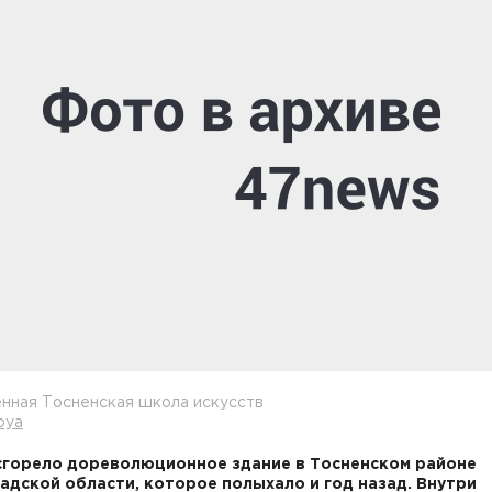
нная Тосненская школа искусств
oya
сгорело дореволюционное здание в Тосненском районе
адской области, которое полыхало и год назад. Внутри