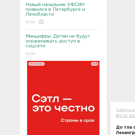
Новый начальник УФСИН
появился в Петербурге и
Ленобласти
13:20
Минцифры: Детям не будут
ограничивать доступ в
соцсети
13:06
РЕКЛАМА
Заброше
Фото: kt
До тла 
Ленингр