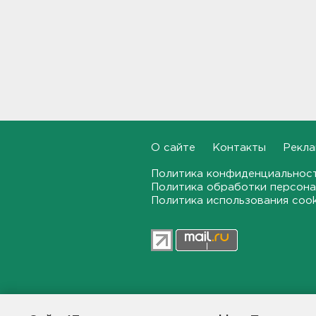
10:35
После ракетного обстрела и
атак беспилотников на
транспорт в Белгородской
области пострадали пятеро
10:10
С Ладоги эвакуировали
лодочника с заглохшим
О сайте
Контакты
Рекла
мотором
09:51
Политика конфиденциальнос
Политика обработки персона
Политика использования coo
Две женщины застряли на
Зеленецких Мхах под
Волховом
09:30
Пожар на объекте
Wildberries в Свердловской
области локализован -
47news.ru — независимое интерн
большую часть товара
общественной жизни в Ленинград