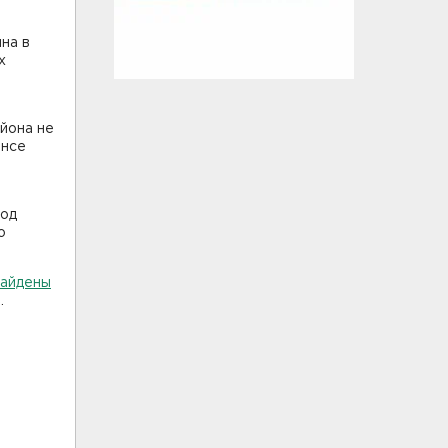
на в
х
йона не
ансе
год
о
найдены
я.