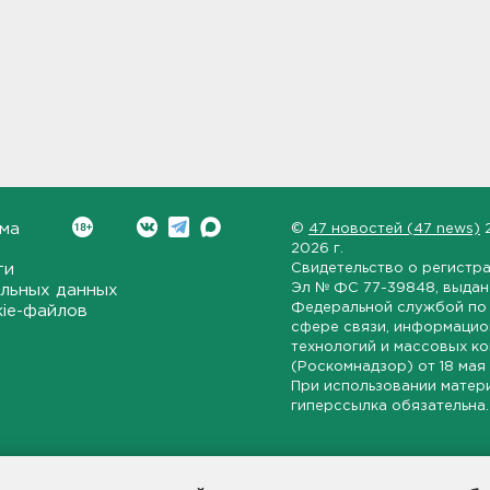
ма
©
47 новостей (47 news)
2026 г.
ти
Свидетельство о регистр
Эл № ФС 77-39848
, выда
льных данных
Федеральной службой по 
kie-файлов
сфере связи, информаци
технологий и массовых к
(Роскомнадзор) от
18 мая
При использовании матер
гиперссылка обязательна.
ет-издание, направленное на всестороннее освещение политиче
ской области, экономической и инвестиционной активности в ре