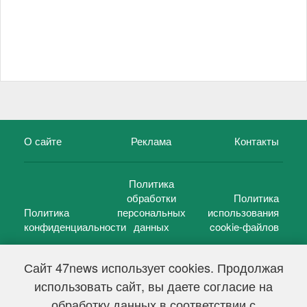
О сайте
Реклама
Контакты
Политика
обработки
Политика
Политика
персональных
использования
конфиденциальности
данных
cookie-файлов
Сайт 47news использует cookies. Продолжая
использовать сайт, вы даете согласие на
©
47 новостей (47 news)
2005 — 2026 г.
обработку данных в соответствии с
Свидетельство о регистрации СМИ Эл № ФС 77-39848, выдано